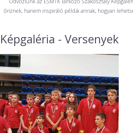
Üdvözlünk az ESMTK Birkózó Szakosztály Képgaléri
őriznek, hanem inspiráló példái annak, hogyan lehetség
Képgaléria - Versenyek