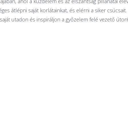
ájában, ahol a küzdelem és az elszántság pillanatai e
es átlépni saját korlátainkat, és elérni a siker csúcsa
saját utadon és inspiráljon a győzelem felé vezető úton