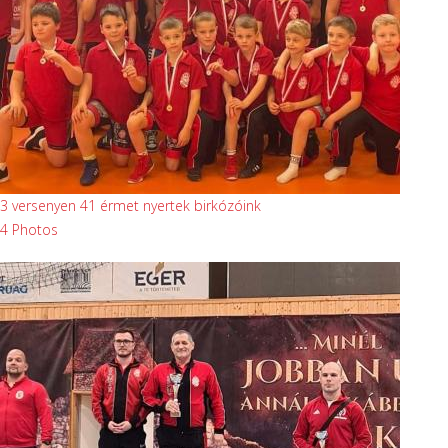
3 versenyen 41 érmet nyertek birkózóink
4 Photos