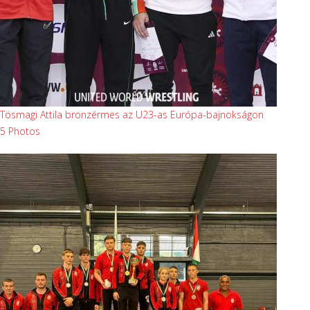
Tösmagi Attila bronzérmes az U23-as Európa-bajnokságon
5 Photos