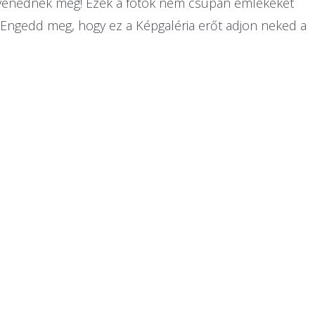
levenednek meg! Ezek a fotók nem csupán emlékeket
it. Engedd meg, hogy ez a Képgaléria erőt adjon neked a
!