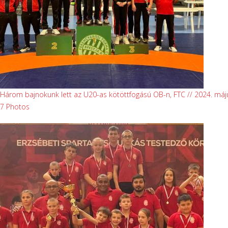
Három bajnokunk lett az U20-as kötöttfogású OB-n, FTC // 2024. máj
7 Photos