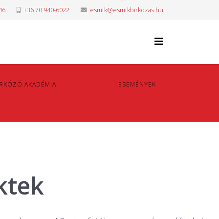
46
+36 70 940-6022
esmtk@esmtkbirkozas.hu
IRKÓZÓ AKADÉMIA
GALÉRIA
ESEMÉNYEK
ktek