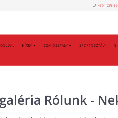
+36 1 283-39
FŐOLDAL
HÍREK
SZAKOSZTÁLY
SPORTOSZTÁLY
B
galéria Rólunk - Ne