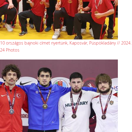
10 országos bajnoki címet nyertünk, Kaposvár, Püspökladány // 2024
24 Photos