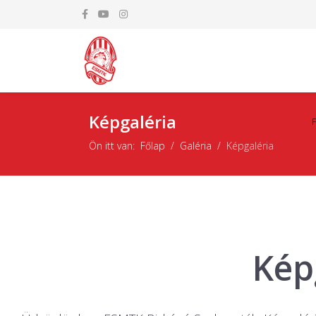
Képgaléria
Ön itt van:
Főlap
Galéria
Képgaléria
Kép