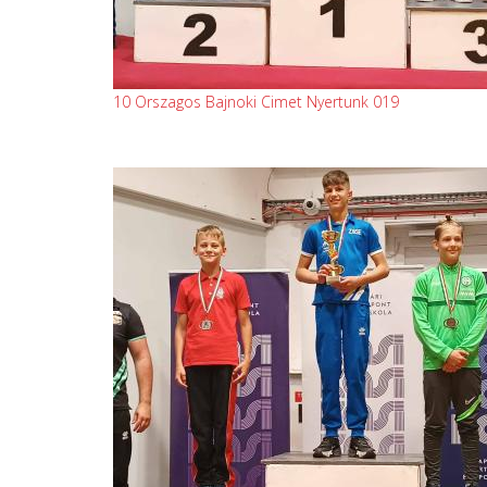
10 Orszagos Bajnoki Cimet Nyertunk 019