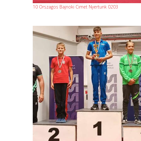
10 Orszagos Bajnoki Cimet Nyertunk 0203