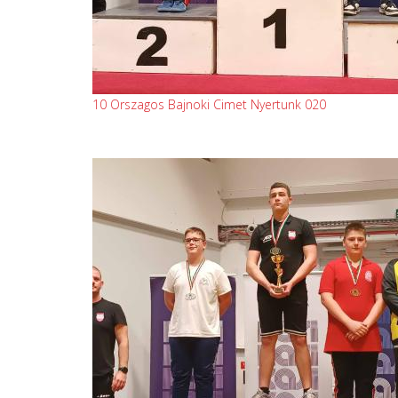
10 Orszagos Bajnoki Cimet Nyertunk 020