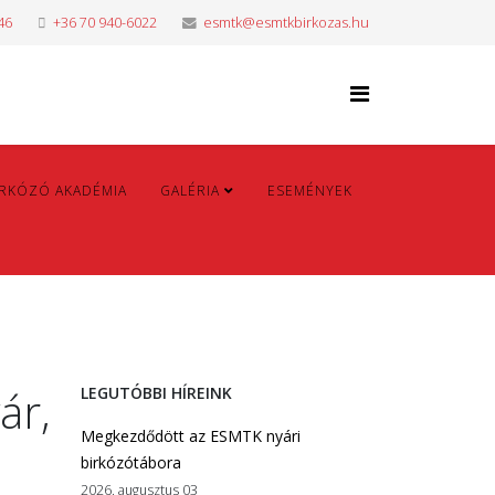
46
+36 70 940-6022
esmtk@esmtkbirkozas.hu
IRKÓZÓ AKADÉMIA
GALÉRIA
ESEMÉNYEK
ár,
LEGUTÓBBI HÍREINK
Megkezdődött az ESMTK nyári
birkózótábora
2026. augusztus 03