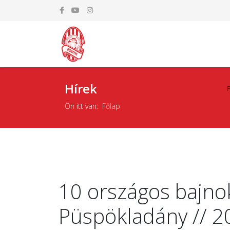
Hírek
Ön itt van:
Főlap
10 országos bajnok
Püspökladány // 2