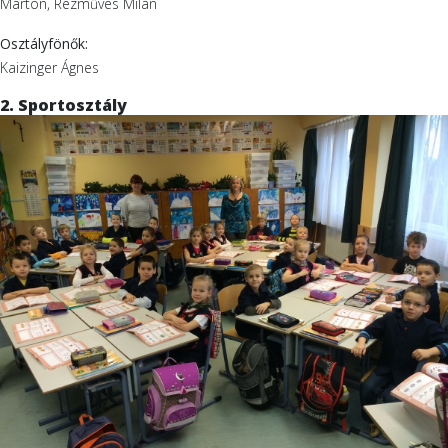
Márton, Rézműves Milán
Osztályfönők:
Kaizinger Ágnes
2. Sportosztály