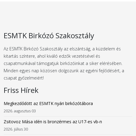
ESMTK Birkózó Szakosztály
Az ESMTK Birkózó Szakosztály az elszántság, a küzdelem és
kitartás színtere, ahol kiváló edzők vezetésével és
csapatmunkával támogatjuk birkózóinkat a siker elérésében.
Minden egyes nap közösen dolgozunk az egyéni fejlődésért, a
csapat győzelmeiért!
Friss Hírek
Megkezdődött az ESMTK nyári birkózótábora
2026. augusztus 03
Zsitovoz Mása idén is bronzérmes az U17-es vb-n
2026. július 30