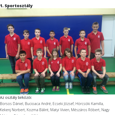
1. Sportosztály
Az osztály birkózói:
Borsos Dániel, Bucioaca André, Ecseki József, Hörcsöki Kamilla,
Kekenj Norbert, Kozma Bálint, Matyi Vivien, Mészáros Róbert, Nagy