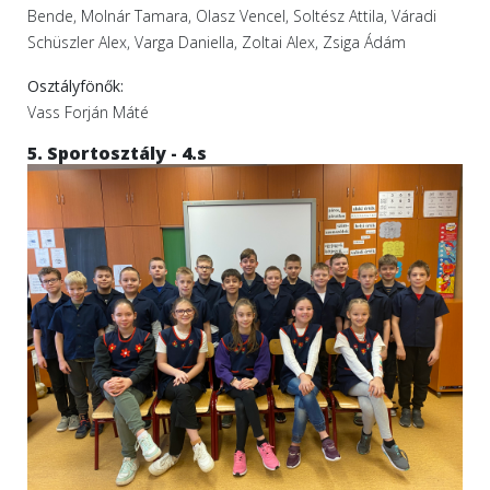
Bende, Molnár Tamara, Olasz Vencel, Soltész Attila, Váradi
Schüszler Alex, Varga Daniella, Zoltai Alex, Zsiga Ádám
Osztályfönők:
Vass Forján Máté
5. Sportosztály - 4.s