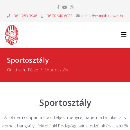
+36 1 283-3946
+36 70 940-6022
esmtk@esmtkbirkozas.hu
Sportosztály
Ön itt van:
Főlap
Sportosztály
Sportosztály
Ahol nem csupán a sportteljesítményre, hanem a tanulásra is
kiemelt hangsúlyt fektetünk! Pedagógusaink, edzőink és a szülők