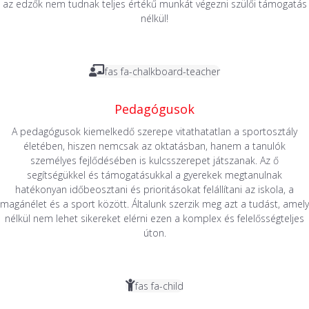
az edzők nem tudnak teljes értékű munkát végezni szülői támogatás
nélkül!
fas fa-chalkboard-teacher
Pedagógusok
A pedagógusok kiemelkedő szerepe vitathatatlan a sportosztály
életében, hiszen nemcsak az oktatásban, hanem a tanulók
személyes fejlődésében is kulcsszerepet játszanak. Az ő
segítségükkel és támogatásukkal a gyerekek megtanulnak
hatékonyan időbeosztani és prioritásokat felállítani az iskola, a
magánélet és a sport között. Általunk szerzik meg azt a tudást, amely
nélkül nem lehet sikereket elérni ezen a komplex és felelősségteljes
úton.
fas fa-child