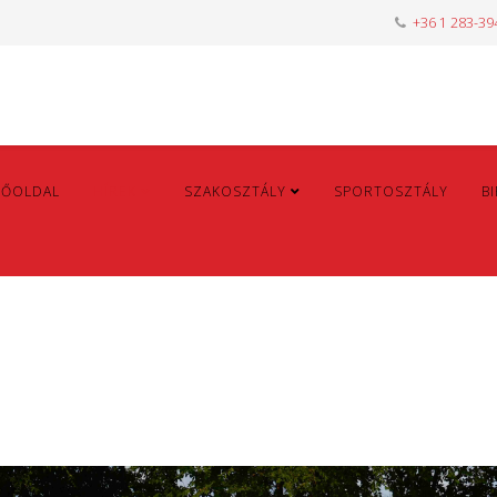
+36 1 283-39
FŐOLDAL
HÍREK
SZAKOSZTÁLY
SPORTOSZTÁLY
B