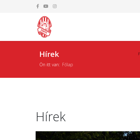
Hírek
Ön itt van:
Főlap
Hírek