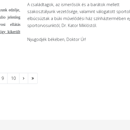
A családtagok, az ismerősök és a barátok mellett
yunk edzője,
szakosztályunk vezetősége, valamint válogatott sportoló
lio jelenleg
elbúcsúztak a büki művelődési ház színháztermében e
osi ellátás
sportorvosunktól, Dr. Kator Miklóstól.
így kikerült
Nyugodjék békében, Doktor Úr!
9
10