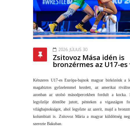
2026. JÚLIUS 30
Zsitovoz Mása idén is
bronzérmes az U17-es 
Kétszeres U17-es Európa-bajnok magyar birkózónk a le
magabiztos győzelemmel kezdett, az amerikai rivális
azonban az utolsó másodpercekben fordult a kocka.
legyőzője döntőbe jutott, pénteken a vigaszágon fol
világbajnokságot, ahol legyőzte az azerit, majd a bronz
kolumbiait is. Zsitovoz Mária a magyar küldöttség ne
szerezte Bakuban.