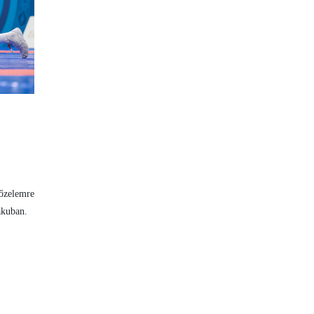
yőzelemre
akuban.