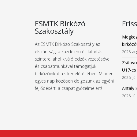
ESMTK Birkózó
Fris
Szakosztály
Megkez
Az ESMTK Birkózó Szakosztály az
birkózó
elszántság, a küzdelem és kitartás
2026. au
színtere, ahol kiváló edzők vezetésével
Zsitovo
és csapatmunkával támogatjuk
U17-es
birkózóinkat a siker elérésében. Minden
2026. júl
egyes nap közösen dolgozunk az egyéni
fejlődésért, a csapat győzelmeiért!
Antaly 
2026. júl