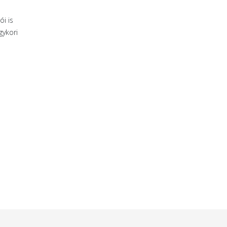
i is
gykori