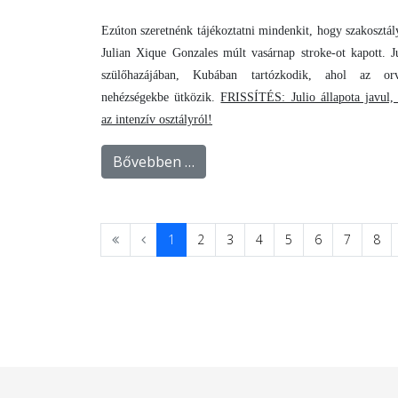
Ezúton szeretnénk tájékoztatni mindenkit, hogy szakosztál
Julian Xique Gonzales múlt vasárnap stroke-ot kapott. Ju
szülőhazájában, Kubában tartózkodik, ahol az orv
nehézségekbe ütközik.
FRISSÍTÉS: Julio állapota javul, 
az intenzív osztályról!
Bővebben …
1
2
3
4
5
6
7
8