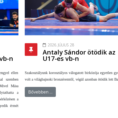
2026. JÚLIUS 28
Antaly Sándor ötödik az
U17-es vb-n
vb-n
Szakosztályunk korosztályos válogatott birkózója egyetlen g
ngyel ellen
volt a világbajnoki bronzéremtől, végül azonban ötödik lett B
sal szemben
 Mivel Mása
Bővebben …
ytathatta a
mérkőzésen a
gyedik érmét