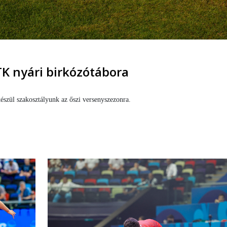
K nyári birkózótábora
észül szakosztályunk az őszi versenyszezonra.