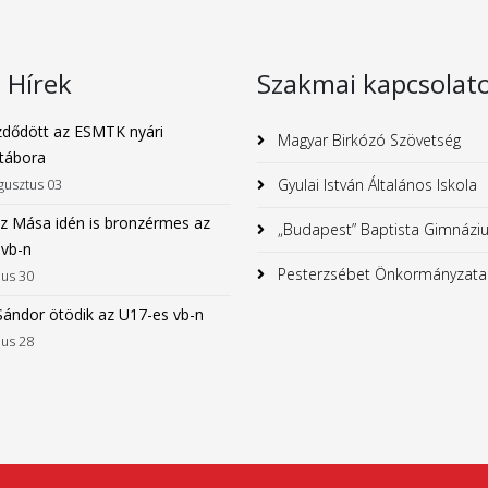
s Hírek
Szakmai kapcsolat
dődött az ESMTK nyári
Magyar Birkózó Szövetség
tábora
Gyulai István Általános Iskola
gusztus 03
z Mása idén is bronzérmes az
„Budapest” Baptista Gimnázi
 vb-n
Pesterzsébet Önkormányzata
ius 30
Sándor ötödik az U17-es vb-n
ius 28