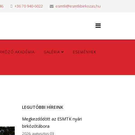
46
+36 70 940-6022
esmtk@esmtkbirkozas.hu
IRKÓZÓ AKADÉMIA
GALÉRIA
ESEMÉNYEK
LEGUTÓBBI HÍREINK
Megkezdődött az ESMTK nyári
birkózótábora
2026. augusztus 03