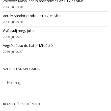
Zsitovoz Mása idén is bronzérmes az U17-es vb-n
2026. július 30
Antaly Sándor ötödik az U17-es vb-n
2026. július 28
Gyógyulj meg, Julio!
2026. július 27
Végső búcsú dr. Kator Miklóstól
2026. július 27
SZÜLETÉSNAPOSAINK
No Images
KÖZELGŐ ESEMÉNYEK