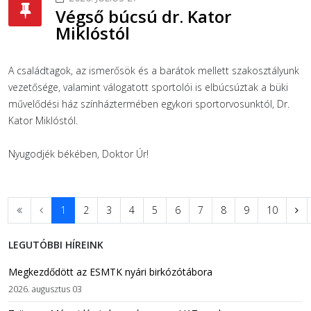
Végső búcsú dr. Kator
Miklóstól
A családtagok, az ismerősök és a barátok mellett szakosztályunk
vezetősége, valamint válogatott sportolói is elbúcsúztak a büki
művelődési ház színháztermében egykori sportorvosunktól, Dr.
Kator Miklóstól.
Nyugodjék békében, Doktor Úr!
1
2
3
4
5
6
7
8
9
10
LEGUTÓBBI HÍREINK
Megkezdődött az ESMTK nyári birkózótábora
2026. augusztus 03