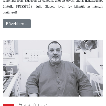
szülőhazájában, Kubában tartózkodik, ahol az orvosi ellátás nehézségekbe
ütközik.
FRISSÍTÉS: Julio állapota javul, így kikerült az intenzív
osztályról!
Bővebben …
2026. JÚLIUS 27