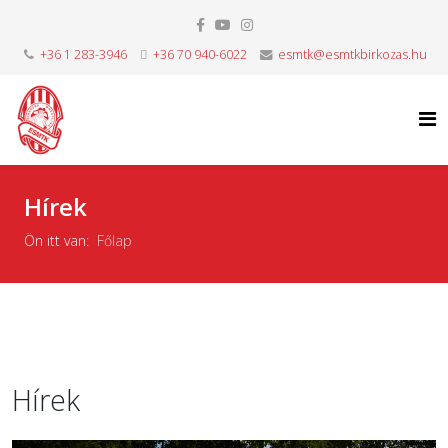
+36 1 283-3946
+36 70 940-6022
esmtk@esmtkbirkozas.hu
Hírek
Ön itt van:
Főlap
Hírek