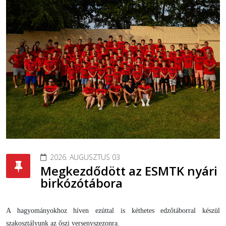
2026. AUGUSZTUS 03
Megkezdődött az ESMTK nyári
birkózótábora
A hagyományokhoz híven ezúttal is kéthetes edzőtáborral készül
szakosztályunk az őszi versenyszezonra.