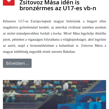
Zsitovoz Mása idén is
bronzérmes az U17-es vb-n
Kétszeres U17-es Európa-bajnok magyar birkózónk a lengyel ellen
magabiztos győzelemmel kezdett, az amerikai riválissal szemben azonban
az utolsó másodpercekben fordult a kocka. Mivel Mása legyőzője döntőbe
jutott, pénteken a vigaszágon folytathatta a világbajnokságot, ahol legyőzte
az azerit, majd a bronzmérkőzésen a kolumbiait is. Zsitovoz Mária a
magyar küldöttség negyedik érmét szerezte Bakuban.
Bővebben …