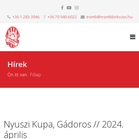
+36 1 283-3946
+36 70 940-6022
esmtk@esmtkbirkozas.hu
Hírek
Ön itt van:
Főlap
Nyuszi Kupa, Gádoros // 2024.
április