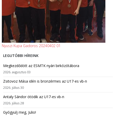
Nyuszi Kupa Gadoros 20240402 01
LEGUTÓBBI HÍREINK
Megkezdődött az ESMTK nyári birkózótábora
2026. augusztus 03
Zsitovoz Mása idén is bronzérmes az U17-es vb-n
2026. július 30
Antaly Sándor ötödik az U17-es vb-n
2026. július 28
Gyógyulj meg, Julio!