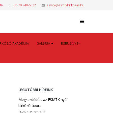
46
+36 70 940-6022
esmtk@esmtkbirkozas.hu
IRKÓZÓ AKADÉMIA
GALÉRIA
ESEMÉNYEK
LEGUTÓBBI HÍREINK
Megkezdődött az ESMTK nyári
birkózótábora
2026. augusztus 03