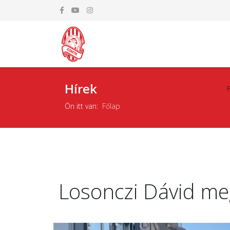
Hírek
Ön itt van:
Főlap
Losonczi Dávid m