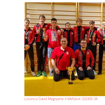
Losonczi David Megnyerte A Mefobot 202405 04