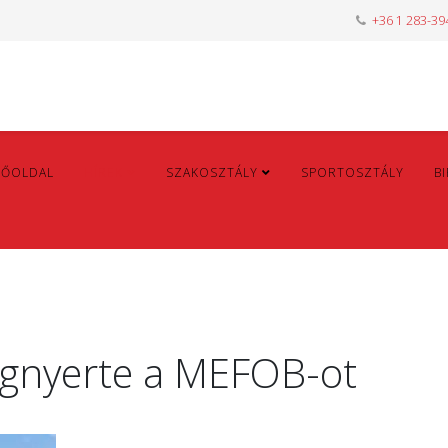
+36 1 283-39
FŐOLDAL
HÍREK
SZAKOSZTÁLY
SPORTOSZTÁLY
B
egnyerte a MEFOB-ot