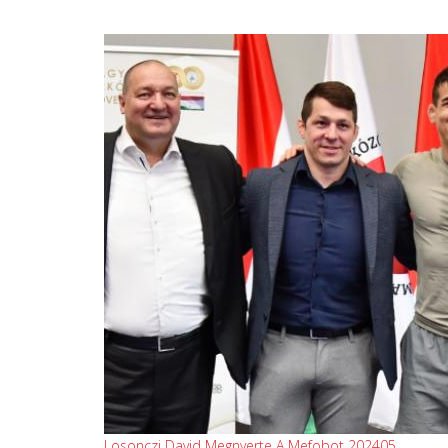
Losonczi David Megnyerte A Mefobot 202405