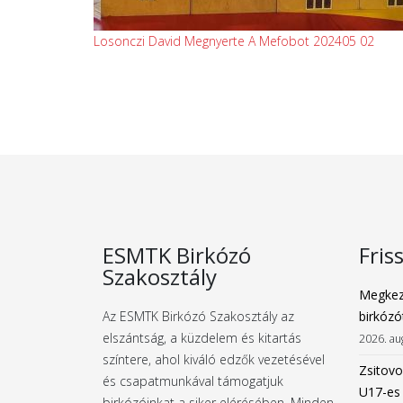
Losonczi David Megnyerte A Mefobot 202405 02
ESMTK Birkózó
Fris
Szakosztály
Megkez
Az ESMTK Birkózó Szakosztály az
birkózó
elszántság, a küzdelem és kitartás
2026. au
színtere, ahol kiváló edzők vezetésével
Zsitovo
és csapatmunkával támogatjuk
U17-es
birkózóinkat a siker elérésében. Minden