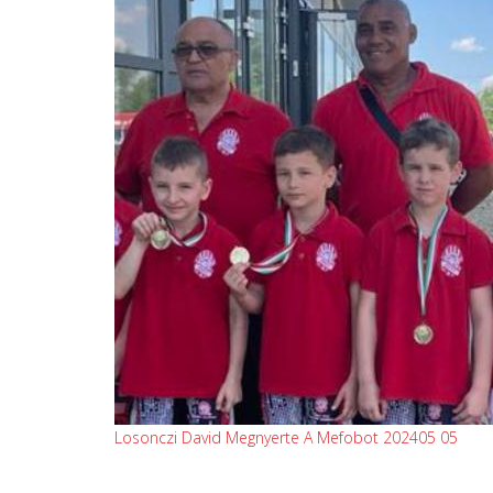
Losonczi David Megnyerte A Mefobot 202405 05