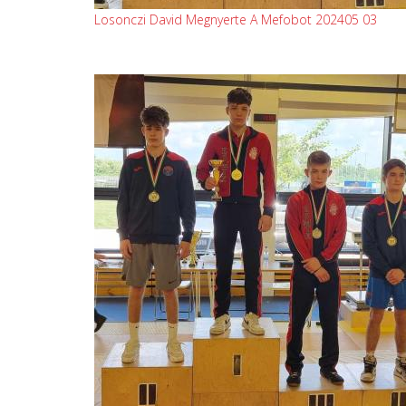
Losonczi David Megnyerte A Mefobot 202405 03