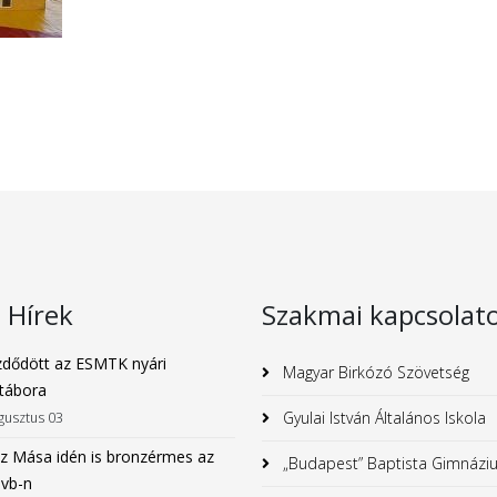
s Hírek
Szakmai kapcsolat
dődött az ESMTK nyári
Magyar Birkózó Szövetség
tábora
Gyulai István Általános Iskola
gusztus 03
z Mása idén is bronzérmes az
„Budapest” Baptista Gimnázi
 vb-n