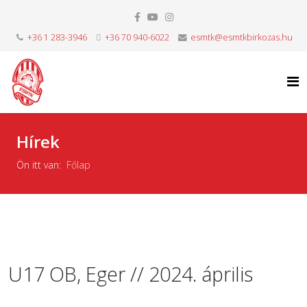
+36 1 283-3946
+36 70 940-6022
esmtk@esmtkbirkozas.hu
Hírek
Ön itt van:
Főlap
U17 OB, Eger // 2024. április