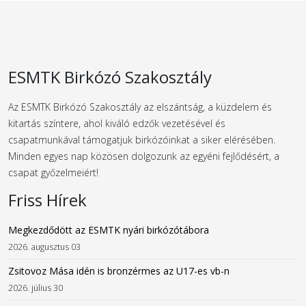
ESMTK Birkózó Szakosztály
Az ESMTK Birkózó Szakosztály az elszántság, a küzdelem és
kitartás színtere, ahol kiváló edzők vezetésével és
csapatmunkával támogatjuk birkózóinkat a siker elérésében.
Minden egyes nap közösen dolgozunk az egyéni fejlődésért, a
csapat győzelmeiért!
Friss Hírek
Megkezdődött az ESMTK nyári birkózótábora
2026. augusztus 03
Zsitovoz Mása idén is bronzérmes az U17-es vb-n
2026. július 30