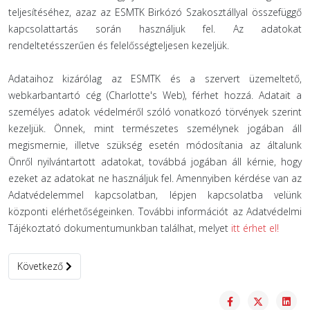
teljesítéséhez, azaz az ESMTK Birkózó Szakosztállyal összefüggő
kapcsolattartás során használjuk fel. Az adatokat
rendeltetésszerűen és felelősségteljesen kezeljük.
Adataihoz kizárólag az ESMTK és a szervert üzemeltető,
webkarbantartó cég (Charlotte's Web), férhet hozzá. Adatait a
személyes adatok védelméről szóló vonatkozó törvények szerint
kezeljük. Önnek, mint természetes személynek jogában áll
megismernie, illetve szükség esetén módosítania az általunk
Önről nyilvántartott adatokat, továbbá jogában áll kérnie, hogy
ezeket az adatokat ne használjuk fel. Amennyiben kérdése van az
Adatvédelemmel kapcsolatban, lépjen kapcsolatba velünk
központi elérhetőségeinken. További információt az Adatvédelmi
Tájékoztató dokumentumunkban találhat, melyet
itt érhet el!
Következő cikk: Birkózó Akadémia
Következő