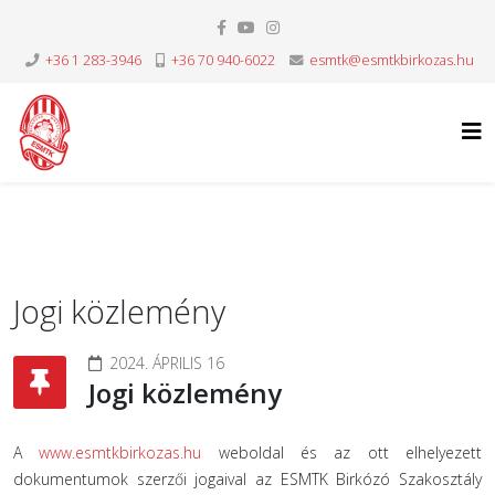
+36 1 283-3946
+36 70 940-6022
esmtk@esmtkbirkozas.hu
Jogi közlemény
2024. ÁPRILIS 16
Jogi közlemény
A
www.esmtkbirkozas.hu
weboldal és az ott elhelyezett
dokumentumok szerzői jogaival az ESMTK Birkózó Szakosztály