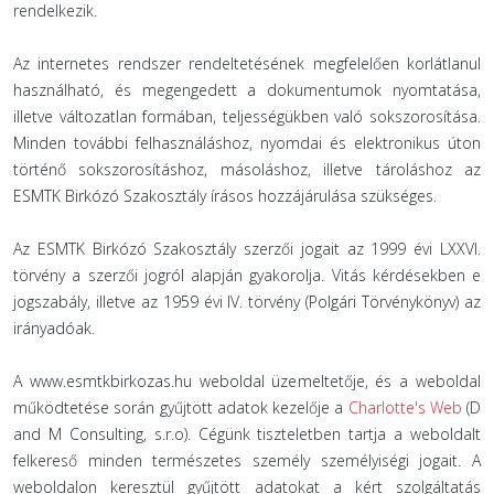
rendelkezik.
Az internetes rendszer rendeltetésének megfelelően korlátlanul
használható, és megengedett a dokumentumok nyomtatása,
illetve változatlan formában, teljességükben való sokszorosítása.
Minden további felhasználáshoz, nyomdai és elektronikus úton
történő sokszorosításhoz, másoláshoz, illetve tároláshoz az
ESMTK Birkózó Szakosztály írásos hozzájárulása szükséges.
Az ESMTK Birkózó Szakosztály szerzői jogait az 1999 évi LXXVI.
törvény a szerzői jogról alapján gyakorolja. Vitás kérdésekben e
jogszabály, illetve az 1959 évi IV. törvény (Polgári Törvénykönyv) az
irányadóak.
A www.esmtkbirkozas.hu weboldal üzemeltetője, és a weboldal
működtetése során gyűjtött adatok kezelője a
Charlotte's Web
(D
and M Consulting, s.r.o). Cégünk tiszteletben tartja a weboldalt
felkereső minden természetes személy személyiségi jogait. A
weboldalon keresztül gyűjtött adatokat a kért szolgáltatás