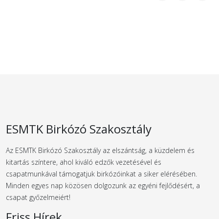
ESMTK Birkózó Szakosztály
Az ESMTK Birkózó Szakosztály az elszántság, a küzdelem és
kitartás színtere, ahol kiváló edzők vezetésével és
csapatmunkával támogatjuk birkózóinkat a siker elérésében.
Minden egyes nap közösen dolgozunk az egyéni fejlődésért, a
csapat győzelmeiért!
Friss Hírek