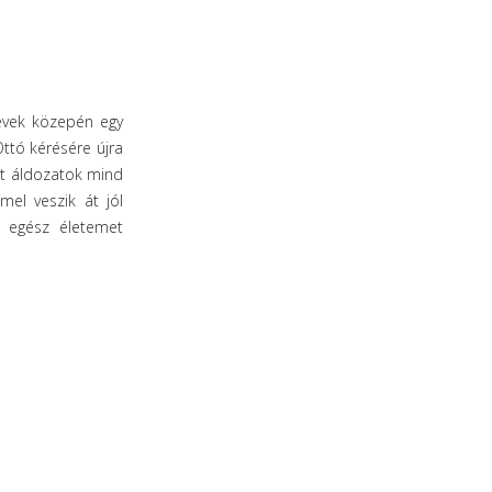
évek közepén egy
ttó kérésére újra
tt áldozatok mind
el veszik át jól
z egész életemet