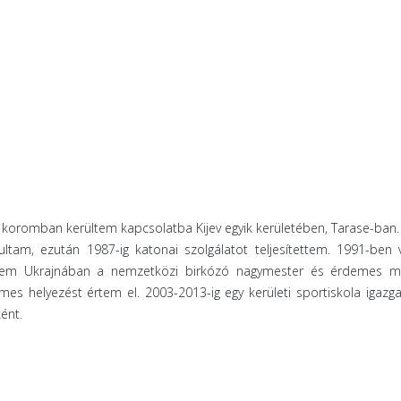
 koromban kerültem kapcsolatba Kijev egyik kerületében, Tarase-ban.
ltam, ezután 1987-ig katonai szolgálatot teljesítettem. 1991-ben 
tem Ukrajnában a nemzetközi birkózó nagymester és érdemes me
s helyezést értem el. 2003-2013-ig egy kerületi sportiskola igazga
ént.