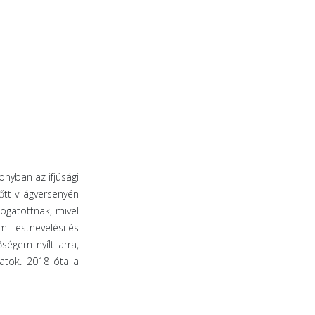
nyban az ifjúsági
tt világversenyén
ogatottnak, mivel
m Testnevelési és
égem nyílt arra,
atok. 2018 óta a