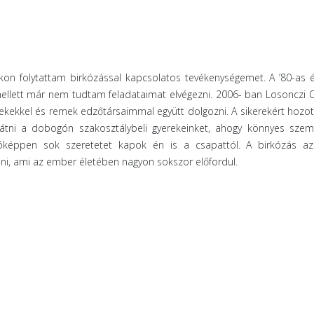
on folytattam birkózással kapcsolatos tevékenységemet. A ’80-as 
mellett már nem tudtam feladataimat elvégezni. 2006- ban Losonczi O
ekekkel és remek edzőtársaimmal együtt dolgozni. A sikerekért hozo
átni a dobogón szakosztálybeli gyerekeinket, ahogy könnyes szemm
lóképpen sok szeretetet kapok én is a csapattól. A birkózás a
lni, ami az ember életében nagyon sokszor előfordul.