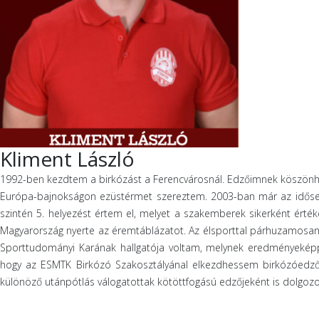
Kliment László
1992-ben kezdtem a birkózást a Ferencvárosnál. Edzőimnek köszönh
Európa-bajnokságon ezüstérmet szereztem. 2003-ban már az idősebb
szintén 5. helyezést értem el, melyet a szakemberek sikerként érték
Magyarország nyerte az éremtáblázatot. Az élsporttal párhuzamosan 
Sporttudományi Karának hallgatója voltam, melynek eredményeképp
hogy az ESMTK Birkózó Szakosztályánal elkezdhessem birkózóedzői 
különöző utánpótlás válogatottak kötöttfogású edzőjeként is dolg