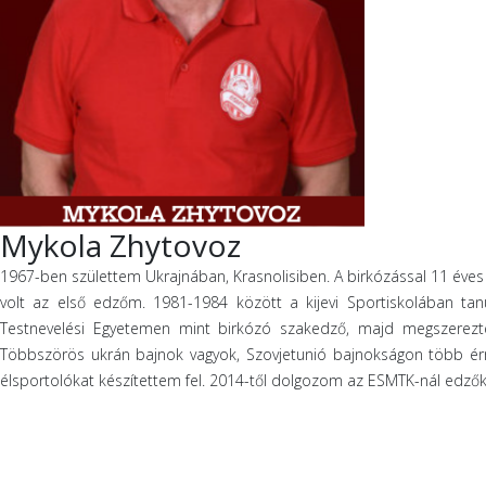
Mykola Zhytovoz
1967-ben születtem Ukrajnában, Krasnolisiben. A birkózással 11 éves
volt az első edzőm. 1981-1984 között a kijevi Sportiskolában tanu
Testnevelési Egyetemen mint birkózó szakedző, majd megszerez
Többszörös ukrán bajnok vagyok, Szovjetunió bajnokságon több érme
élsportolókat készítettem fel. 2014-től dolgozom az ESMTK-nál edzők