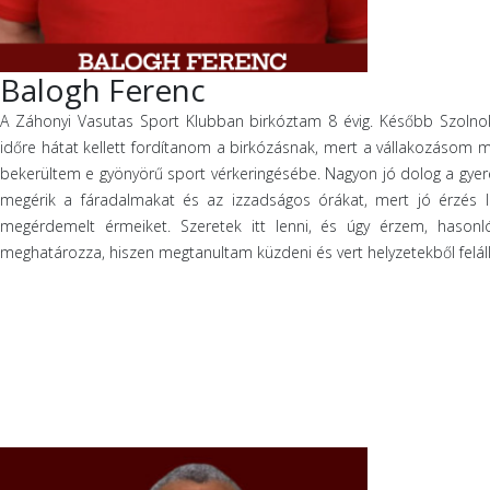
Balogh Ferenc
A Záhonyi Vasutas Sport Klubban birkóztam 8 évig. Később Szolnok
időre hátat kellett fordítanom a birkózásnak, mert a vállakozásom 
bekerültem e gyönyörű sport vérkeringésébe. Nagyon jó dolog a gyer
megérik a fáradalmakat és az izzadságos órákat, mert jó érzés l
megérdemelt érmeiket. Szeretek itt lenni, és úgy érzem, hason
meghatározza, hiszen megtanultam küzdeni és vert helyzetekből felál