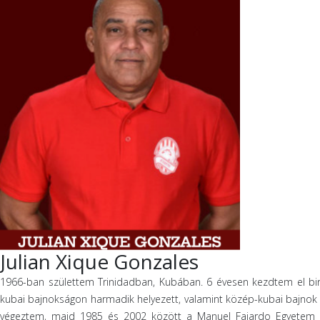
Julian Xique Gonzales
1966-ban születtem Trinidadban, Kubában. 6 évesen kezdtem el birk
kubai bajnokságon harmadik helyezett, valamint közép-kubai bajnok 
végeztem, majd 1985 és 2002 között a Manuel Fajardo Egyetem tes