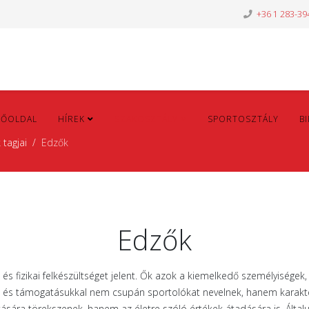
+36 1 283-39
FŐOLDAL
HÍREK
SZAKOSZTÁLY
SPORTOSZTÁLY
B
 tagjai
Edzők
Edzők
 fizikai felkészültséget jelent. Ők azok a kiemelkedő személyiségek,
al és támogatásukkal nem csupán sportolókat nevelnek, hanem karakter
ására törekszenek, hanem az életre szóló értékek átadására is. Általu