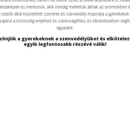
példaképek és mentorok, akik mindig mellettük állnak az örömökben és
 edzők által közvetített szeretet és szenvedély inspirálja a gyerekeke
járul a közösség erejéhez és színességéhez, és elkötelezetten segíti 
egyaránt.
zönjük a gyerekeknek a szenvedélyüket és elkötelez
egyik legfontosabb részévé válik!