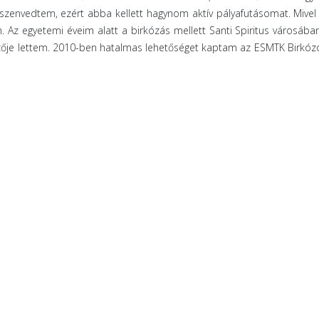
t szenvedtem, ezért abba kellett hagynom aktív pályafutásomat. Miv
m. Az egyetemi éveim alatt a birkózás mellett Santi Spiritus városáb
ője lettem. 2010-ben hatalmas lehetőséget kaptam az ESMTK Birkózó