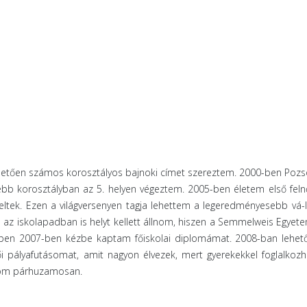
etően számos korosztályos bajnoki címet szereztem. 2000-ben Pozso
 korosztályban az 5. helyen végeztem. 2005-ben életem első felnő
eltek. Ezen a világversenyen tagja lehettem a legeredményesebb vá-l
az iskolapadban is helyt kellett állnom, hiszen a Semmelweis Egyete
en 2007-ben kézbe kaptam főiskolai diplomámat. 2008-ban lehetős
pályafutásomat, amit nagyon élvezek, mert gyerekekkel foglalkozh
ozom párhuzamosan.