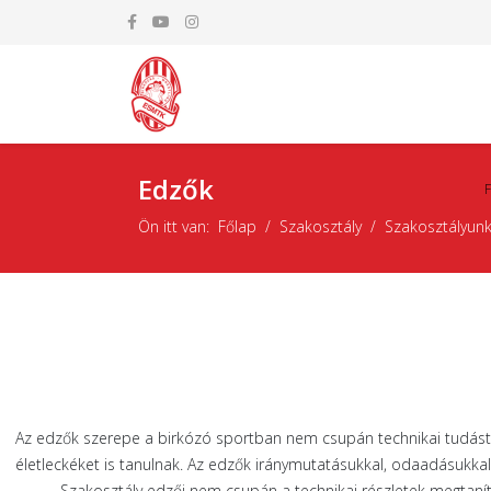
Edzők
Ön itt van:
Főlap
Szakosztály
Szakosztályunk
Az edzők szerepe a birkózó sportban nem csupán technikai tudást és
életleckéket is tanulnak. Az edzők iránymutatásukkal, odaadásukk
Szakosztály edzői nem csupán a technikai részletek megtanít