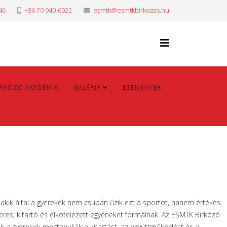
46
+36 70 940-6022
esmtk@esmtkbirkozas.hu
IRKÓZÓ AKADÉMIA
GALÉRIA
ESEMÉNYEK
 akik által a gyerekek nem csupán űzik ezt a sportot, hanem értékes
es, kitartó és elkötelezett egyéneket formálnak. Az ESMTK Birkózó
k a gyerekek megtanulják a kitartást, az együttműködést és a