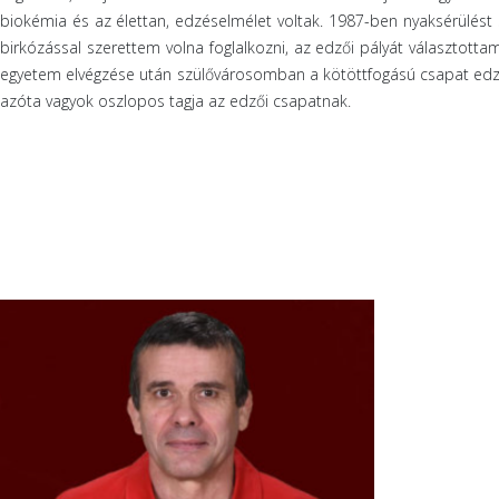
biokémia és az élettan, edzéselmélet voltak. 1987-ben nyaksérülés
birkózással szerettem volna foglalkozni, az edzői pályát választotta
egyetem elvégzése után szülővárosomban a kötöttfogású csapat edz
azóta vagyok oszlopos tagja az edzői csapatnak.