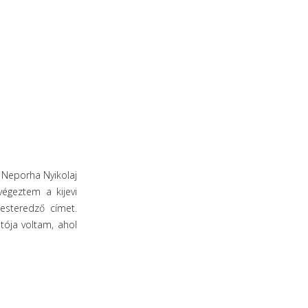
 Neporha Nyikolaj
végeztem a kijevi
steredző címet.
tója voltam, ahol