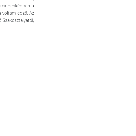
el mindenképpen a
an voltam edző. Az
 Szakosztályától,