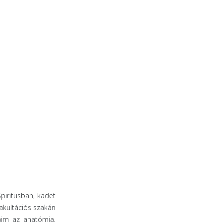
piritusban, kadet
akultációs szakán
aim az anatómia,