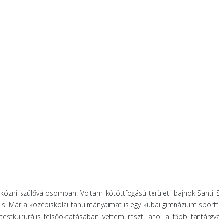
ózni szülővárosomban. Voltam kötöttfogású területi bajnok Santi S
is. Már a középiskolai tanulmányaimat is egy kubai gimnázium sportf
tkulturális felsőoktatásában vettem részt, ahol a főbb tantárgy