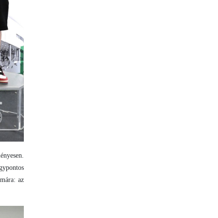
ményesen.
egypontos
ámára: az