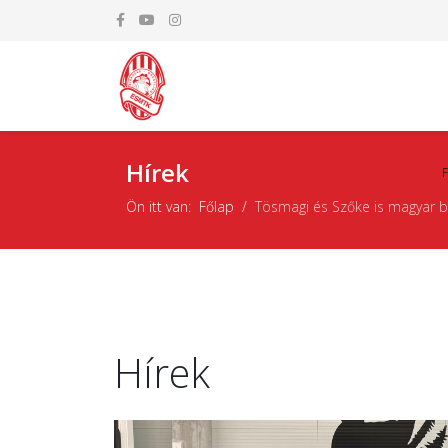
Hírek
Ön itt van:
Főlap
Tösmagi és Szőke is magyar ba
Hírek