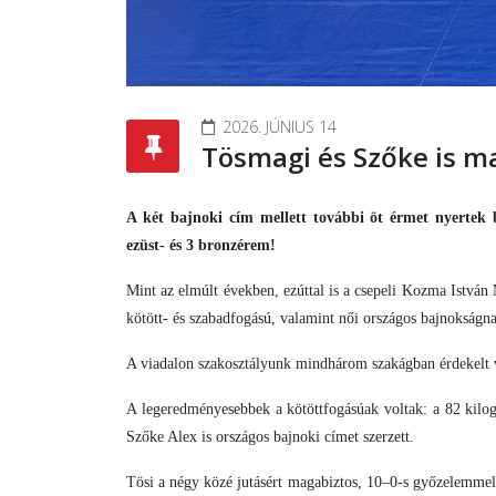
2026. JÚNIUS 14
Tösmagi és Szőke is ma
A két bajnoki cím mellett további öt érmet nyertek b
ezüst- és 3 bronzérem!
Mint az elmúlt években, ezúttal is a csepeli Kozma István
kötött- és szabadfogású, valamint női országos bajnokságn
A viadalon szakosztályunk mindhárom szakágban érdekelt vo
A legeredményesebbek a kötöttfogásúak voltak: a 82 kilo
Szőke Alex is országos bajnoki címet szerzett.
Tösi a négy közé jutásért magabiztos, 10–0-s győzelemmel