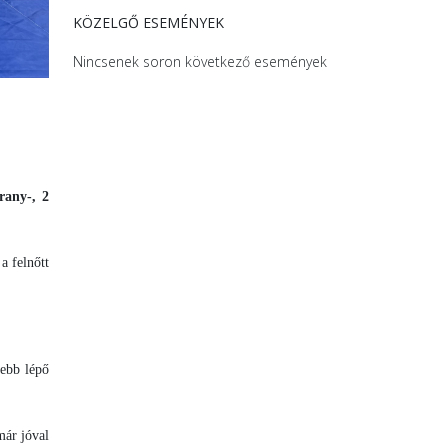
KÖZELGŐ ESEMÉNYEK
Nincsenek soron következő események
rany-, 2
a felnőtt
jebb lépő
már jóval