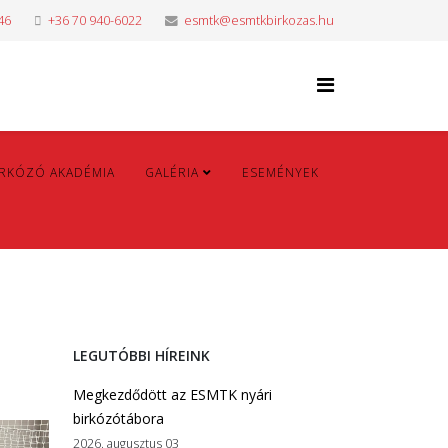
46
+36 70 940-6022
esmtk@esmtkbirkozas.hu
IRKÓZÓ AKADÉMIA
GALÉRIA
ESEMÉNYEK
LEGUTÓBBI HÍREINK
Megkezdődött az ESMTK nyári
birkózótábora
2026. augusztus 03