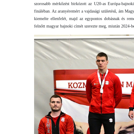
szorosabb mérkőzést birkózott az U20-as Európa-bajnoki 
fináléban. Az aranyéremért a vajdasági születésű, ám Magy
kiemelte ellenfelét, majd az egypontos dobásnak és rem
felnőtt magyar bajnoki címét szerezte meg, miután 2024-be