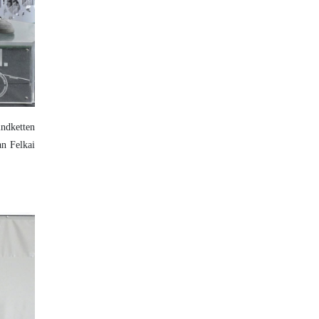
indketten
an Felkai