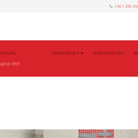
+36 1 283-39
FŐOLDAL
HÍREK
SZAKOSZTÁLY
SPORTOSZTÁLY
B
jnok lett!