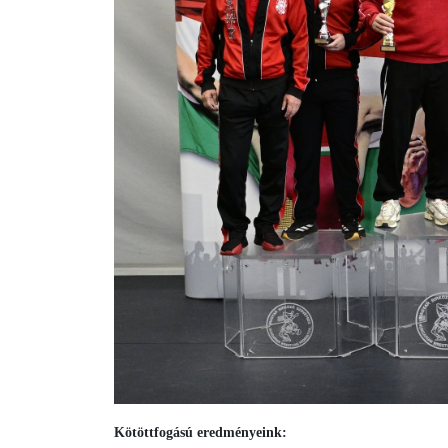
Kötöttfogású eredményeink: