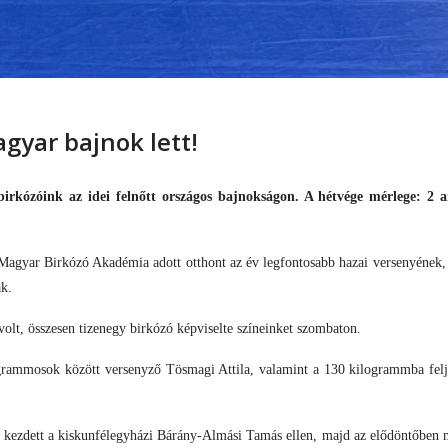
gyar bajnok lett!
irkózóink az idei felnőtt országos bajnokságon. A hétvége mérlege: 2 a
 Magyar Birkózó Akadémia adott otthont az év legfontosabb hazai versenyének, 
ak.
lt, összesen tizenegy birkózó képviselte színeinket szombaton.
grammosok között versenyző Tösmagi Attila, valamint a 130 kilogrammba fel
 kezdett a kiskunfélegyházi Bárány-Almási Tamás ellen, majd az elődöntőben 