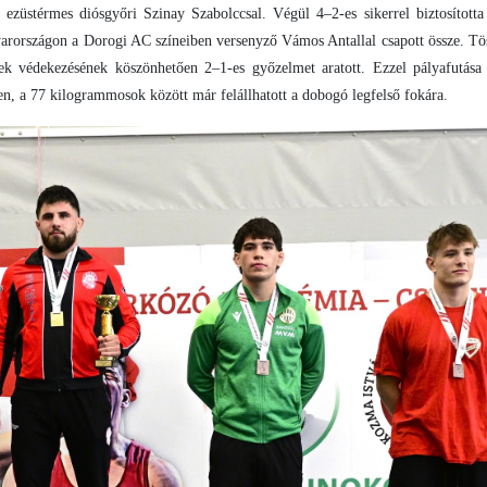
ezüstérmes diósgyőri Szinay Szabolccsal. Végül 4–2-es sikerrel biztosította
arországon a Dorogi AC színeiben versenyző Vámos Antallal csapott össze. Tös
ek védekezésének köszönhetően 2–1-es győzelmet aratott. Ezzel pályafutása
n, a 77 kilogrammosok között már felállhatott a dobogó legfelső fokára.