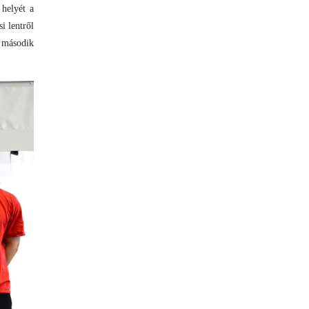
 helyét a
i lentről
 második