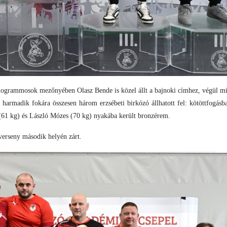
ogrammosok mezőnyében Olasz Bende is közel állt a bajnoki címhez, végül m
harmadik fokára összesen három erzsébeti birkózó állhatott fel: kötöttfogásb
61 kg) és László Mózes (70 kg) nyakába került bronzérem.
verseny második helyén zárt.