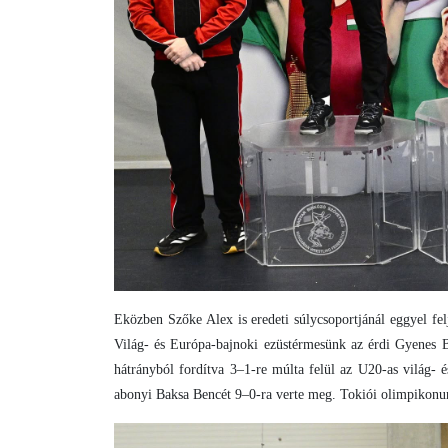
Eközben Szőke Alex is eredeti súlycsoportjánál eggyel f
Világ- és Európa-bajnoki ezüstérmesünk az érdi Gyenes B
hátrányból fordítva 3–1-re múlta felül az U20-as világ- 
abonyi Baksa Bencét 9–0-ra verte meg. Tokiói olimpikonun