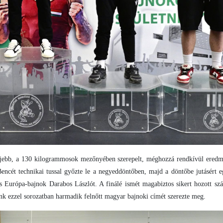
eljebb, a 130 kilogrammosok mezőnyében szerepelt, méghozzá rendkívül ered
encét technikai tussal győzte le a negyeddöntőben, majd a döntőbe jutásért 
és Európa-bajnok Darabos Lászlót. A finálé ismét magabiztos sikert hozott sz
k ezzel sorozatban harmadik felnőtt magyar bajnoki címét szerezte meg.