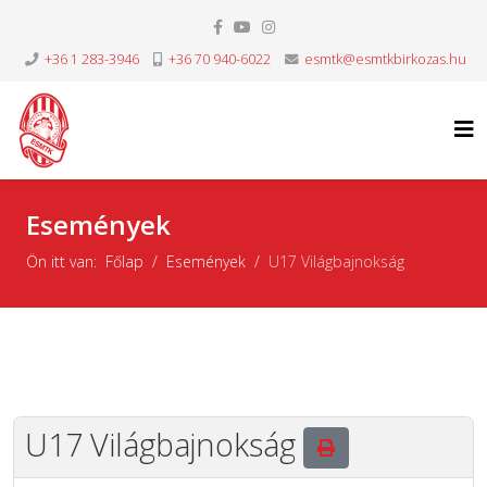
+36 1 283-3946
+36 70 940-6022
esmtk@esmtkbirkozas.hu
Események
Ön itt van:
Főlap
Események
U17 Világbajnokság
U17 Világbajnokság