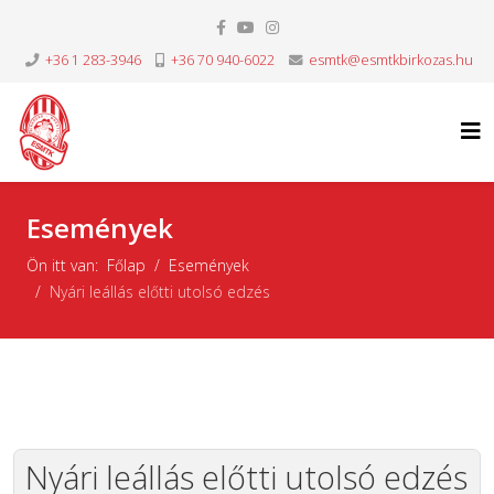
+36 1 283-3946
+36 70 940-6022
esmtk@esmtkbirkozas.hu
Események
Ön itt van:
Főlap
Események
Nyári leállás előtti utolsó edzés
Nyári leállás előtti utolsó edzés