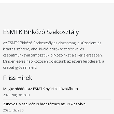
ESMTK Birkózó Szakosztály
Az ESMTK Birkózó Szakosztály az elszántság, a küzdelem és
kitartás színtere, ahol kiváló edzők vezetésével és
csapatmunkával támogatjuk birkózóinkat a siker elérésében.
Minden egyes nap közösen dolgozunk az egyéni fejlődésért, a
csapat győzelmeiért!
Friss Hírek
Megkezdődött az ESMTK nyári birkózótábora
2026. augusztus 03
Zsitovoz Mása idén is bronzérmes az U17-es vb-n
2026. július 30