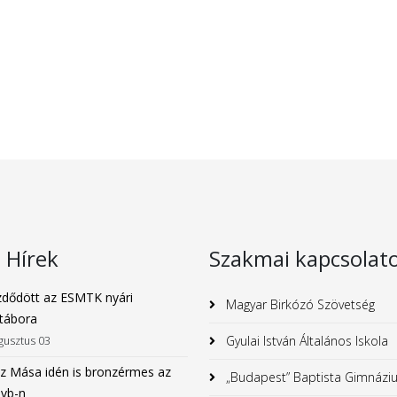
s Hírek
Szakmai kapcsolat
dődött az ESMTK nyári
Magyar Birkózó Szövetség
tábora
Gyulai István Általános Iskola
gusztus 03
z Mása idén is bronzérmes az
„Budapest” Baptista Gimnázi
 vb-n