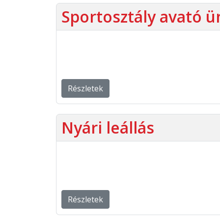
Sportosztály avató 
Részletek
Nyári leállás
Részletek