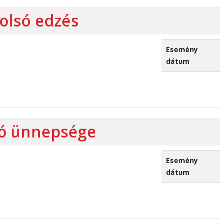
tolsó edzés
Esemény
dátum
tó ünnepsége
Esemény
dátum