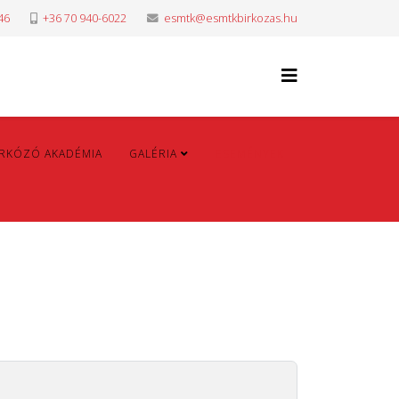
46
+36 70 940-6022
esmtk@esmtkbirkozas.hu
IRKÓZÓ AKADÉMIA
GALÉRIA
ESEMÉNYEK