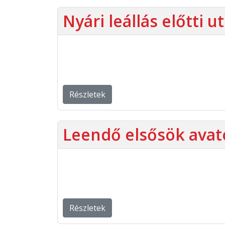
Nyári leállás előtti u
Részletek
Leendő elsősök ava
Részletek