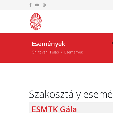
Események
Ön itt van:
Főlap
Események
Szakosztály esem
ESMTK Gála