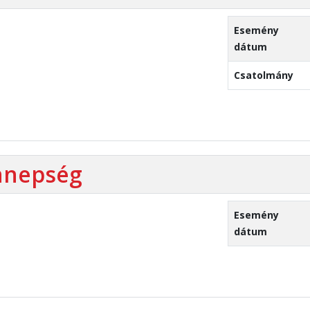
Esemény
dátum
Csatolmány
nnepség
Esemény
dátum