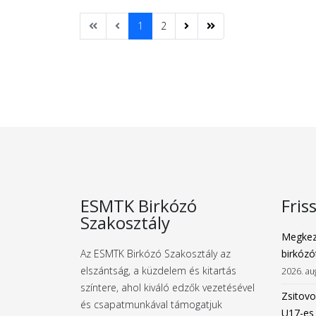
1
2
ESMTK Birkózó
Fris
Szakosztály
Megkez
Az ESMTK Birkózó Szakosztály az
birkózó
elszántság, a küzdelem és kitartás
2026. au
színtere, ahol kiváló edzők vezetésével
Zsitovo
és csapatmunkával támogatjuk
U17-es