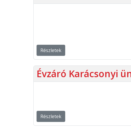
Részletek
Évzáró Karácsonyi ü
Részletek