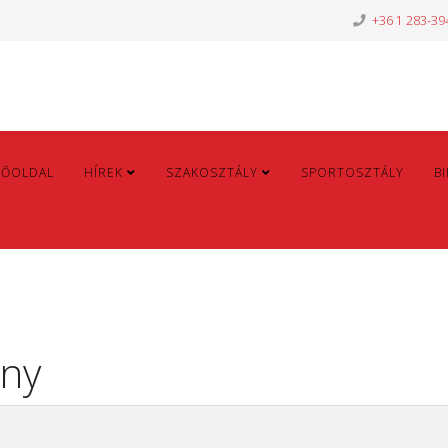
+36 1 283-39
FŐOLDAL
HÍREK
SZAKOSZTÁLY
SPORTOSZTÁLY
B
ény