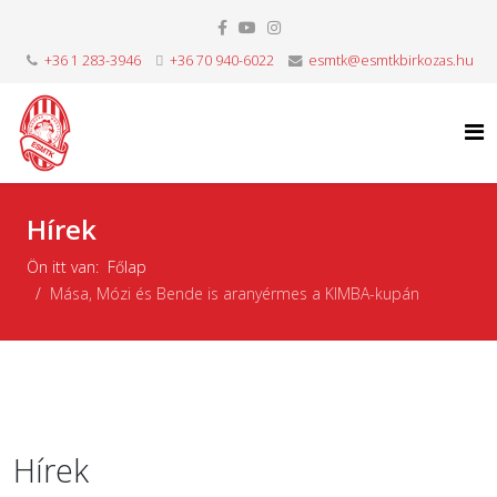
+36 1 283-3946
+36 70 940-6022
esmtk@esmtkbirkozas.hu
Hírek
Ön itt van:
Főlap
Mása, Mózi és Bende is aranyérmes a KIMBA-kupán
Hírek