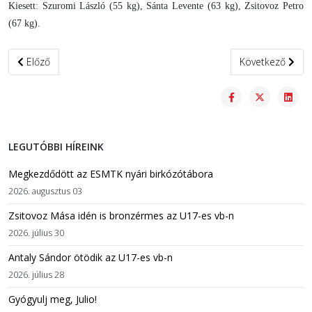
Kiesett: Szuromi László (55 kg), Sánta Levente (63 kg), Zsitovoz Petro
(67 kg).
Előző cikk: Ezüstérmek az egyetemi és főiskolai országos bajnoks
Következő cikk: 
Előző
Következő
LEGUTÓBBI HÍREINK
Megkezdődött az ESMTK nyári birkózótábora
2026. augusztus 03
Zsitovoz Mása idén is bronzérmes az U17-es vb-n
2026. július 30
Antaly Sándor ötödik az U17-es vb-n
2026. július 28
Gyógyulj meg, Julio!