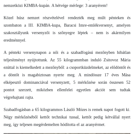
nemzetközi KIMBA-kupán. A hétvége mérlege: 3 aranyérem!
Közel húsz nemzet részvételével rendezték meg múlt pénteken és
szombaton a III. KIMBA-kupa, Baracsi Imre-emlékversenyt, amelyen
szakosztályunk versenyzői is szőnyegre léptek – nem is akármilyen
eredménnyel.
A pénteki versenynapon a női és a szabadfogású mezőnyben hibátlan
teljesítményt nyújtottunk. Az 55 kilogrammban induló Zsitovoz Mária
ezúttal is kiemelkedett a mezőnyből: a csoportküzdelmeket, az elődöntőt és
a döntőt is magabiztosan nyerte meg. A mindössze 17 éves Mása
elképesztő dominanciával versenyzett, 5 mérkőzése során összesen 52
pontot szerzett, miközben ellenfelei egyetlen akciót sem tudtak
végrehajtani rajta.
Szabadfogásban a 65 kilogrammos László Mózes is remek napot fogott ki.
Négy mérkőzéséből kettőt technikai tussal, kettőt pedig kétvállal nyert
meg, így teljesen megérdemelten hódította el az aranyérmet.