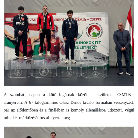
A szombati napon a kötöttfogásúak között is született ESMTK-s
aranyérem. A 67 kilogrammos Olasz Bende kiváló formában versenyzett:
bár az elődöntőben és a fináléban is komoly ellenállásba ütközött, végül
mindkét mérkőzését tussal nyerte meg.