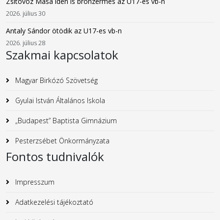
Zsitovoz Mása idén is bronzérmes az U17-es vb-n
2026. július 30
Antaly Sándor ötödik az U17-es vb-n
2026. július 28
Szakmai kapcsolatok
Magyar Birkózó Szövetség
Gyulai István Általános Iskola
„Budapest” Baptista Gimnázium
Pesterzsébet Önkormányzata
Fontos tudnivalók
Impresszum
Adatkezelési tájékoztató