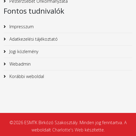
Pesterzsébet Önkormányzata
Fontos tudnivalók
Impresszum
Adatkezelési tájékoztató
Jogi közlemény
Webadmin
Korábbi weboldal
©2026 ESMTK Birkózó Szakosztály. Minden jog fenntartva. A
weboldalt
Charlotte's Web
készítette.