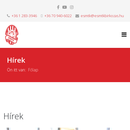
+36 1 283-3946
+36 70 940-6022
esmtk@esmtkbirkozas.hu
Hírek
Ön itt van:
Főlap
Hírek