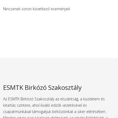
Nincsenek soron következő események
ESMTK Birkózó Szakosztály
Az ESMTK Birkózó Szakosztály az elszántság, a küzdelem és
kitartás színtere, ahol kiváló edzők vezetésével és
csapatmunkával támogatjuk birkózóinkat a siker elérésében.
Minden egyes nap közösen dolgozunk az egyéni fejlődésért, a