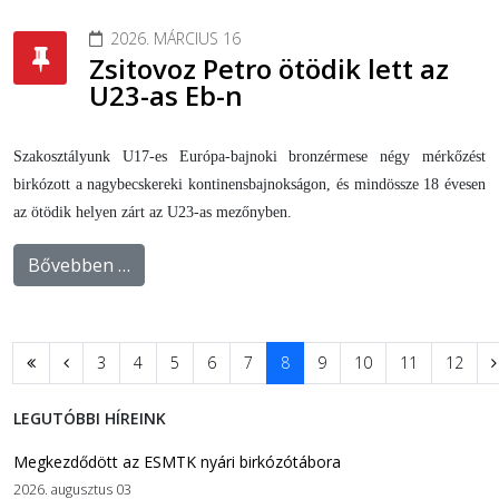
2026. MÁRCIUS 16
Zsitovoz Petro ötödik lett az
U23-as Eb-n
Szakosztályunk U17-es Európa-bajnoki bronzérmese négy mérkőzést
birkózott a nagybecskereki kontinensbajnokságon, és mindössze 18 évesen
az ötödik helyen zárt az U23-as mezőnyben.
Bővebben …
3
4
5
6
7
8
9
10
11
12
LEGUTÓBBI HÍREINK
Megkezdődött az ESMTK nyári birkózótábora
2026. augusztus 03