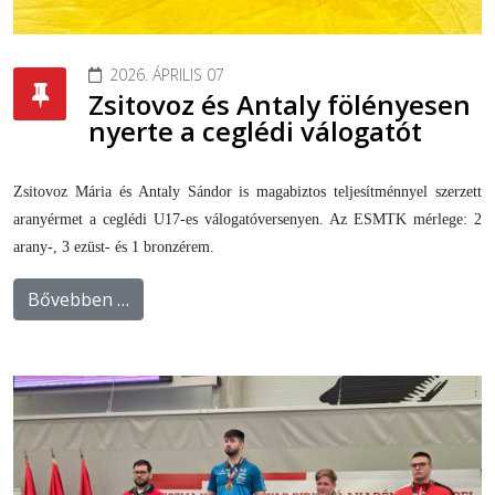
2026. ÁPRILIS 07
Zsitovoz és Antaly fölényesen
nyerte a ceglédi válogatót
Zsitovoz Mária és Antaly Sándor is magabiztos teljesítménnyel szerzett
aranyérmet a ceglédi U17-es válogatóversenyen. Az ESMTK mérlege: 2
arany-, 3 ezüst- és 1 bronzérem.
Bővebben …