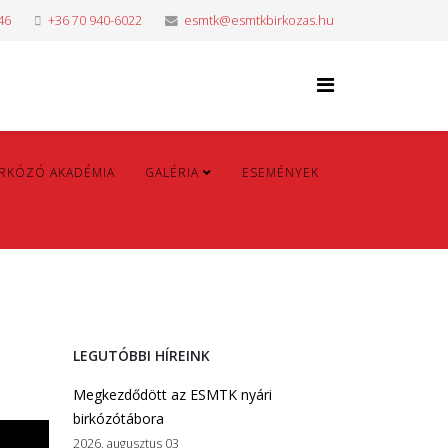
46
+36 70 940-6022
esmtk@esmtkbirkozas.hu
IRKÓZÓ AKADÉMIA
GALÉRIA
ESEMÉNYEK
LEGUTÓBBI HÍREINK
Megkezdődött az ESMTK nyári
birkózótábora
2026. augusztus 03