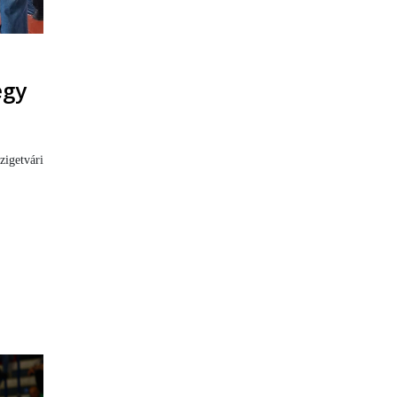
egy
igetvári