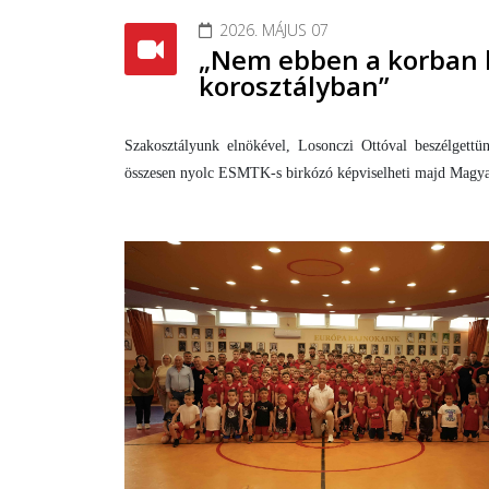
2026. MÁJUS 07
„Nem ebben a korban k
korosztályban”
Szakosztályunk elnökével, Losonczi Ottóval beszélgett
összesen nyolc ESMTK-s birkózó képviselheti majd Magyar