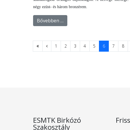
négy ezüst- és három bronzérem.
Bővebben …
1
2
3
4
5
6
7
8
ESMTK Birkózó
Fris
Szakosztály