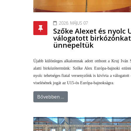
2026. MÁJUS 07
Szőke Alexet és nyolc 
válogatott birkózónkat
ünnepeltük
Újabb különleges alkalomnak adott otthont a Kruj Iván 
alatti birkózótermünk: Szőke Alex Európa-bajnoki ezüst
nyolc tehetséges fiatal versenyzőnk is kivívta a válogatot
viselésének jogát az U15-ös Európa-bajnokságra.
Bővebben …