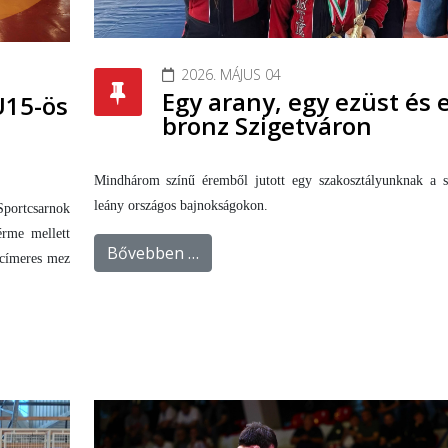
2026. MÁJUS 04
Egy arany, egy ezüst és 
U15-ös
bronz Szigetváron
Mindhárom színű éremből jutott egy szakosztályunknak a sz
leány országos bajnokságokon.
Sportcsarnok
érme mellett
Bővebben …
t címeres mez