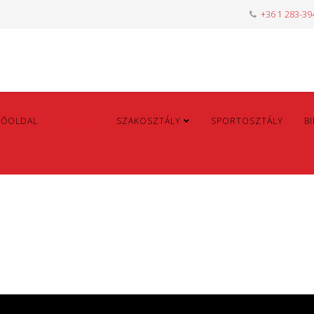
+36 1 283-39
FŐOLDAL
HÍREK
SZAKOSZTÁLY
SPORTOSZTÁLY
B