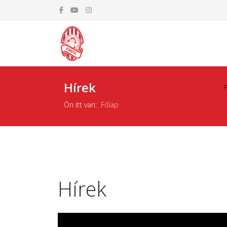
Hírek
Ön itt van:
Főlap
Hírek