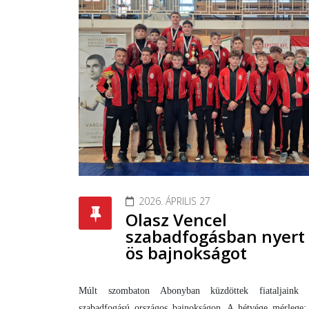
2026. ÁPRILIS 27
Olasz Vencel
szabadfogásban nyert
ös bajnokságot
Múlt szombaton Abonyban küzdöttek fiataljaink
szabadfogású országos bajnokságon. A hétvége mérlege: