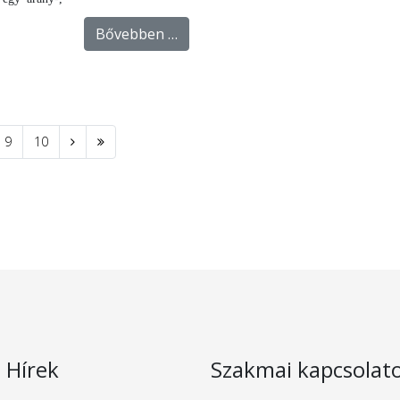
Bővebben …
9
10
s Hírek
Szakmai kapcsolat