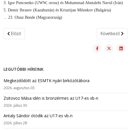
3. Igor Puncsenko (UWW, orosz) és Mohammad Abutalebi Navid (Irán)
5. Demir Ibrasov (Kazahsztán) és Krisztijan Milenkov (Bulgária)
... 23. Olasz Bende (Magyarország)
Előző cikk: Három viadallal kezdtük az őszi versenyszezont
Következő cikk:
Előző
Következő
LEGUTÓBBI HÍREINK
Megkezdődött az ESMTK nyári birkózótábora
2026. augusztus 03
Zsitovoz Mása idén is bronzérmes az U17-es vb-n
2026. július 30
Antaly Sándor ötödik az U17-es vb-n
2026. július 28