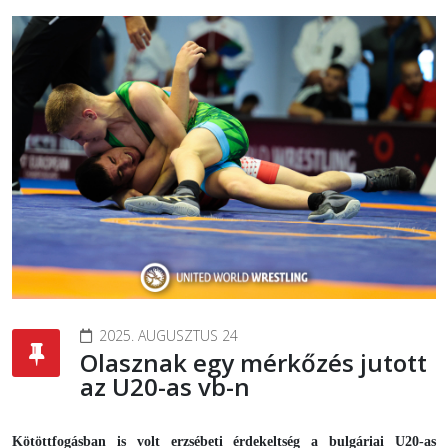
2025. AUGUSZTUS 24
Olasznak egy mérkőzés jutott
az U20-as vb-n
Kötöttfogásban is volt erzsébeti érdekeltség a bulgáriai U20-as