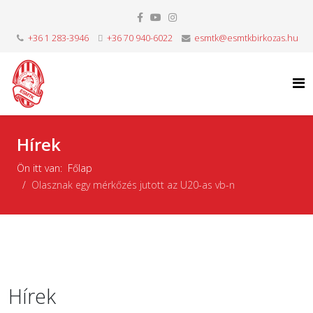
+36 1 283-3946
+36 70 940-6022
esmtk@esmtkbirkozas.hu
Hírek
Ön itt van:
Főlap
Olasznak egy mérkőzés jutott az U20-as vb-n
Hírek