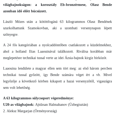
világbajnokságon: a korosztály Eb-bronzérmese, Olasz Bende
azonban idő előtt búcsúzott.
László Mózes után a kötöttfogású 63 kilogrammos Olasz Bendének
szurkolhattunk Szamokovban, aki a szombati versenynapon lépett
szőnyegre.
A 24 fős kategóriában a nyolcaddöntőben csatlakozott a küzdelmekhez,
ahol a holland Ilias Laaouinával találkozott. Riválisa korábban már
meglepetésre technikai tussal verte az idei Ázsia-bajnok kirgiz birkózót.
Laaouina lendülete a magyar ellen sem tört meg: az első három percben
technikai tussal győzött, így Bende számára véget ért a vb. Mivel
legyőzője a következő körben kikapott a hazai versenyzőtől, vigaszágra
sem volt lehetőség.
A 63 kilogrammos súlycsoport végeredménye:
U20-as világbajnok:
Ajtdzsan Halmahanov (Üzbegisztán)
2. Aleksz Margarjan (Örményország)