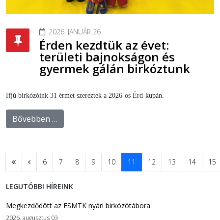
2026. JANUÁR 26
Érden kezdtük az évet:
területi bajnokságon és
gyermek gálán birkóztunk
Ifjú birkózóink 31 érmet szereztek a 2026-os Érd-kupán.
Bővebben …
6
7
8
9
10
11
12
13
14
15
LEGUTÓBBI HÍREINK
Megkezdődött az ESMTK nyári birkózótábora
2026. augusztus 03