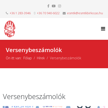
+36 1 283-3946
+36 70 940-6022
esmtk@esmtkbirkozas.hu
Versenybeszámolók
Ön itt van:
Főlap
Hírek
Versenybeszámolók
Versenybeszámolók