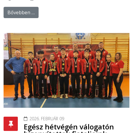
Bővebben …
2026. FEBRUÁR 09
Egész hétvégén válogatón