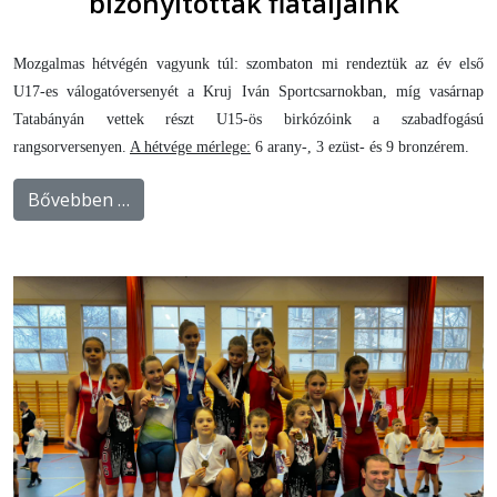
bizonyítottak fiataljaink
Mozgalmas hétvégén vagyunk túl: szombaton mi rendeztük az év első
U17-es válogatóversenyét a Kruj Iván Sportcsarnokban, míg vasárnap
Tatabányán vettek részt U15-ös birkózóink a szabadfogású
rangsorversenyen.
A hétvége mérlege:
6 arany-, 3 ezüst- és 9 bronzérem.
Bővebben …