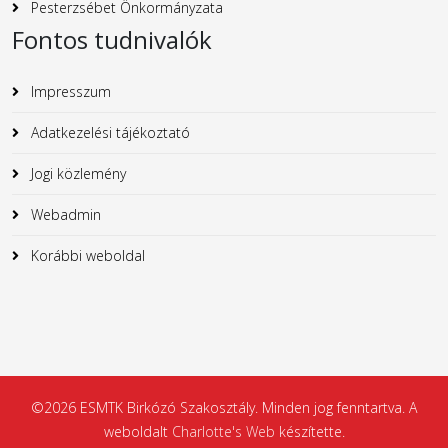
Pesterzsébet Önkormányzata
Fontos tudnivalók
Impresszum
Adatkezelési tájékoztató
Jogi közlemény
Webadmin
Korábbi weboldal
©2026 ESMTK Birkózó Szakosztály. Minden jog fenntartva. A
weboldalt
Charlotte's Web
készítette.