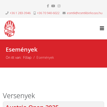
+36 1 283-3946
+36 70 940-6022
esmtk@esmtkbirkozas.hu
Események
Ön itt van:
Főlap
Események
Versenyek