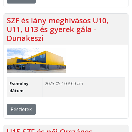
SZF és lány meghívásos U10,
U11, U13 és gyerek gála -
Dunakeszi
Esemény
2025-05-10 8:00 am
dátum
Részletek
U15 SZF és női Országos