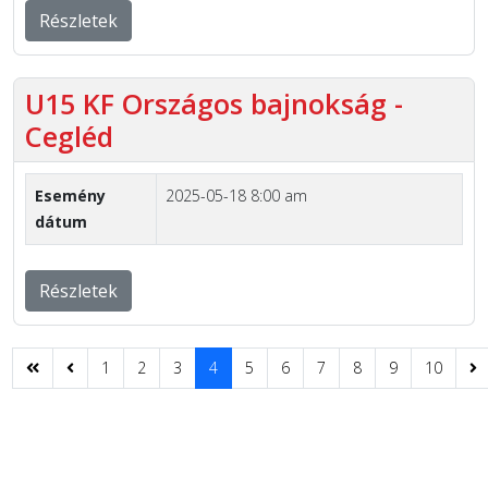
Részletek
U15 KF Országos bajnokság -
Cegléd
Esemény
2025-05-18 8:00 am
dátum
Részletek
1
2
3
4
5
6
7
8
9
10