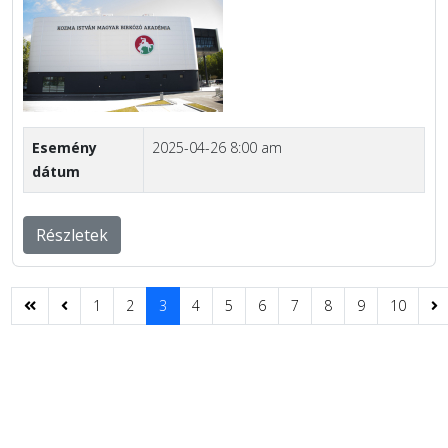
Esemény
2025-04-26 8:00 am
dátum
Részletek
1
2
3
4
5
6
7
8
9
10