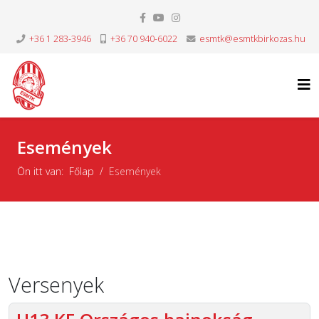
+36 1 283-3946
+36 70 940-6022
esmtk@esmtkbirkozas.hu
Események
Ön itt van:
Főlap
Események
Versenyek