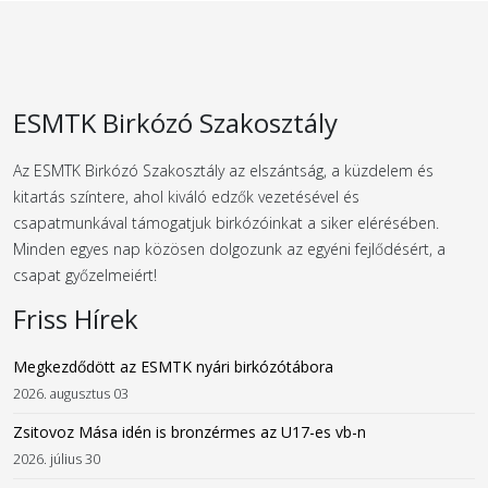
ESMTK Birkózó Szakosztály
Az ESMTK Birkózó Szakosztály az elszántság, a küzdelem és
kitartás színtere, ahol kiváló edzők vezetésével és
csapatmunkával támogatjuk birkózóinkat a siker elérésében.
Minden egyes nap közösen dolgozunk az egyéni fejlődésért, a
csapat győzelmeiért!
Friss Hírek
Megkezdődött az ESMTK nyári birkózótábora
2026. augusztus 03
Zsitovoz Mása idén is bronzérmes az U17-es vb-n
2026. július 30