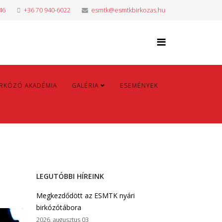
46
+36 70 940-6022
esmtk@esmtkbirkozas.hu
IRKÓZÓ AKADÉMIA
GALÉRIA
ESEMÉNYEK
LEGUTÓBBI HÍREINK
Megkezdődött az ESMTK nyári
birkózótábora
2026. augusztus 03