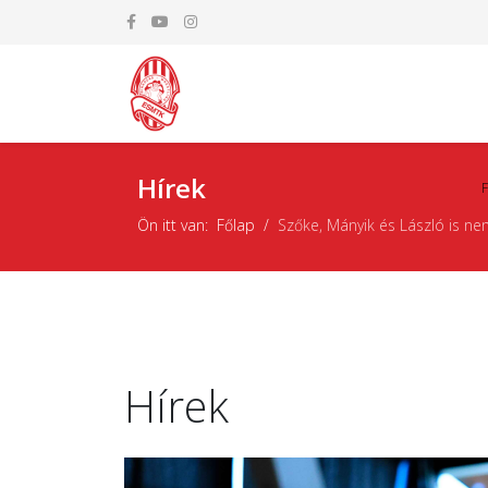
Hírek
Ön itt van:
Főlap
Szőke, Mányik és László is ne
Hírek