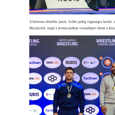
A belorusz döntőbe jutott, Szőke pedig vigaszágra került,
Macijevnél, majd a bronzcsatában visszalépett ellene a két