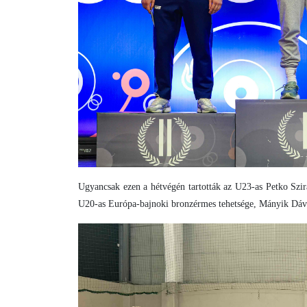
Ugyancsak ezen a hétvégén tartották az U23-as Petko Szir
U20-as Európa-bajnoki bronzérmes tehetsége, Mányik Dávi