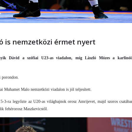
ó is nemzetközi érmet nyert
ik Dávid a szófiai U23-as viadalon, míg László Mózes a karlinói
i porondon.
 Muhamet Malo nemzetközi viadalon is jól teljesített.
 5-3-ra legyőzte az U20-as világbajnok orosz Amrijevet, majd szoros csatába
ik fehérorosz Maszkevicstől.