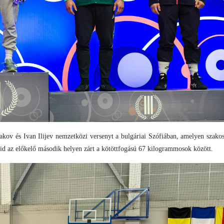
akov és Ivan Ilijev nemzetközi versenyt a bulgáriai Szófiában, amelyen szako
d az előkelő második helyen zárt a kötöttfogású 67 kilogrammosok között.