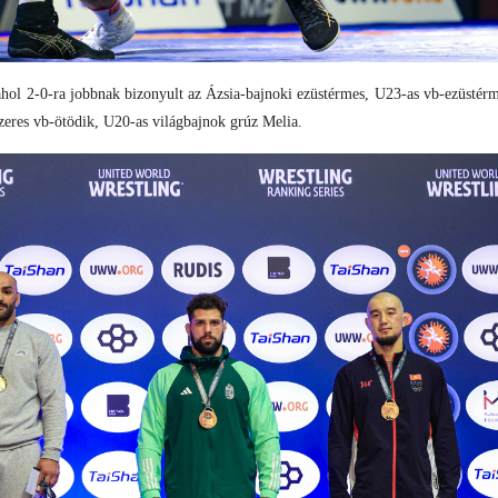
 ahol 2-0-ra jobbnak bizonyult az Ázsia-bajnoki ezüstérmes, U23-as vb-ezüstér
szeres vb-ötödik, U20-as világbajnok grúz Melia.