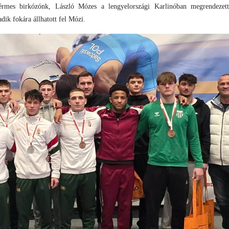
térmes birkózónk, László Mózes a lengyelországi Karlinóban megrendezet
ik fokára állhatott fel Mózi.