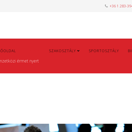
+36 1 283-39
FŐOLDAL
HÍREK
SZAKOSZTÁLY
SPORTOSZTÁLY
B
mzetközi érmet nyert