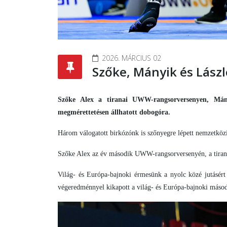
2026. MÁRCIUS 02
Szőke, Mányik és Lászl
Szőke Alex a tiranai UWW-rangsorversenyen, Mány
megmérettetésen állhatott dobogóra.
Három válogatott birkózónk is szőnyegre lépett nemzetköz
Szőke Alex az év második UWW-rangsorversenyén, a tiranai
Világ- és Európa-bajnoki érmesünk a nyolc közé jutásért
végeredménnyel kikapott a világ- és Európa-bajnoki másod