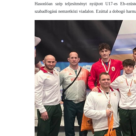
Hasonlóan szép teljesítményt nyújtott U17-es Eb-ezüs
szabadfogású nemzetközi viadalon. Ezúttal a dobogó harmad