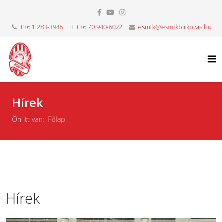
+36 1 283-3946
+36 70 940-6022
esmtk@esmtkbirkozas.hu
Hírek
Ön itt van:
Főlap
Hírek