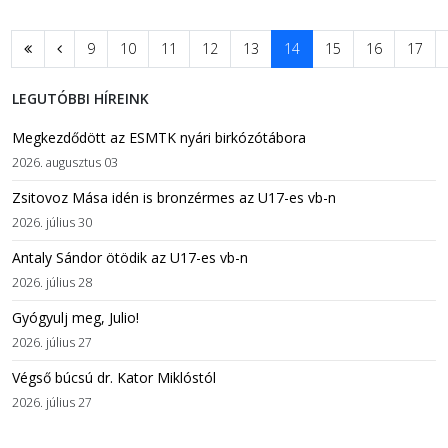
9
10
11
12
13
14
15
16
17
LEGUTÓBBI HÍREINK
Megkezdődött az ESMTK nyári birkózótábora
2026. augusztus 03
Zsitovoz Mása idén is bronzérmes az U17-es vb-n
2026. július 30
Antaly Sándor ötödik az U17-es vb-n
2026. július 28
Gyógyulj meg, Julio!
2026. július 27
Végső búcsú dr. Kator Miklóstól
2026. július 27