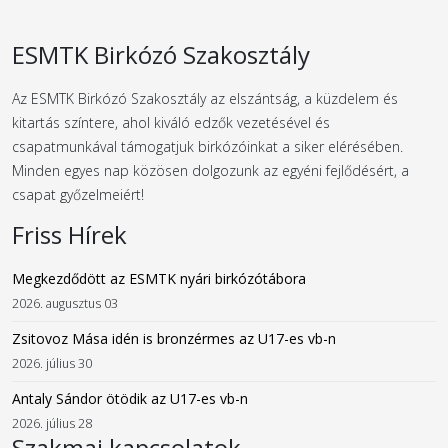
ESMTK Birkózó Szakosztály
Az ESMTK Birkózó Szakosztály az elszántság, a küzdelem és
kitartás színtere, ahol kiváló edzők vezetésével és
csapatmunkával támogatjuk birkózóinkat a siker elérésében.
Minden egyes nap közösen dolgozunk az egyéni fejlődésért, a
csapat győzelmeiért!
Friss Hírek
Megkezdődött az ESMTK nyári birkózótábora
2026. augusztus 03
Zsitovoz Mása idén is bronzérmes az U17-es vb-n
2026. július 30
Antaly Sándor ötödik az U17-es vb-n
2026. július 28
Szakmai kapcsolatok