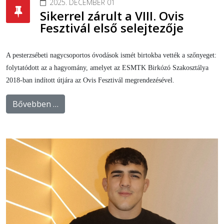
2025. DECEMBER 01
Sikerrel zárult a VIII. Ovis
Fesztivál első selejtezője
A pesterzsébeti nagycsoportos óvodások ismét birtokba vették a szőnyeget:
folytatódott az a hagyomány, amelyet az ESMTK Birkózó Szakosztálya
2018-ban indított útjára az Ovis Fesztivál megrendezésével.
Bővebben …