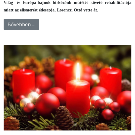
Világ- és Európa-bajnok birkózónk műtétét követő rehabilitációja
miatt az elismerést édesapja, Losonczi Ottó vette át.
Bővebben …