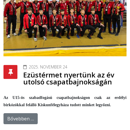
2025. NOVEMBER 24
Ezüstérmet nyertünk az év
utolsó csapatbajnokságán
Az U15-ös szabadfogású csapatbajnokságon csak az erdélyi
birkózókkal felálló Kiskunfélegyháza tudott minket legyőzni.
Bővebben …