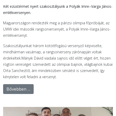
Két ezüstérmet nyert szakosztályunk a Polyák Imre–Varga János-
emlékversenyen.
Magyarországon rendezték meg a párizsi olimpia főpróbáját, az
UWW idei második rangsorversenyét, a Polyák Imre–Varga János-
emlékversenyt.
Szakosztályunkat három kötöttfogású versenyző képviselte,
mindhárman vasárnap, a rangsorverseny zárónapján voltak
érdekeltek.Mányik Dávid viadala sajnos idő előtt véget ért, hiszen
rögtön vereséget szenvedett az olimpiai bajnok, világbajnok kubai
Orta Sancheztől, ám mindeközben sérülést is szenvedett, így
kénytelen volt feladni a versenyt.
Bővebben …