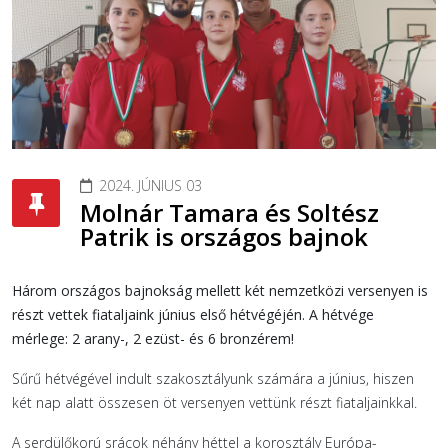
2024. JÚNIUS 03
Molnár Tamara és Soltész
Patrik is országos bajnok
Három országos bajnokság mellett két nemzetközi versenyen is
részt vettek fiataljaink június első hétvégéjén. A hétvége
mérlege: 2 arany-, 2 ezüst- és 6 bronzérem!
Sűrű hétvégével indult szakosztályunk számára a június, hiszen
két nap alatt összesen öt versenyen vettünk részt fiataljainkkal.
A serdülőkorú srácok néhány héttel a korosztály Európa-