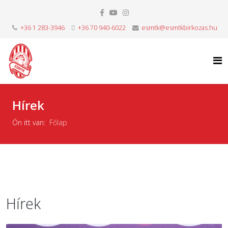
+36 1 283-3946
+36 70 940-6022
esmtk@esmtkbirkozas.hu
Hírek
Ön itt van:
Főlap
Hírek