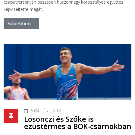
csapatversenyén összesen huszonnégy korosztályos együttes
képviseltette magát.
Bővebben …
2024. JÚNIUS 12
Losonczi és Szőke is
ezüstérmes a BOK-csarnokban