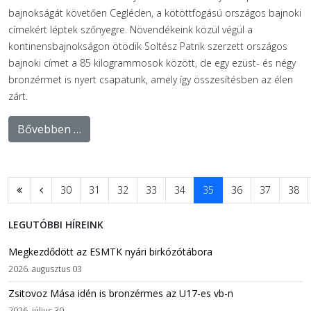
bajnokságát követően Cegléden, a kötöttfogású országos bajnoki
címekért léptek szőnyegre. Növendékeink közül végül a
kontinensbajnokságon ötödik Soltész Patrik szerzett országos
bajnoki címet a 85 kilogrammosok között, de egy ezüst- és négy
bronzérmet is nyert csapatunk, amely így összesítésben az élen
zárt.
Bővebben …
30
31
32
33
34
35
36
37
38
LEGUTÓBBI HÍREINK
Megkezdődött az ESMTK nyári birkózótábora
2026. augusztus 03
Zsitovoz Mása idén is bronzérmes az U17-es vb-n
2026. július 30