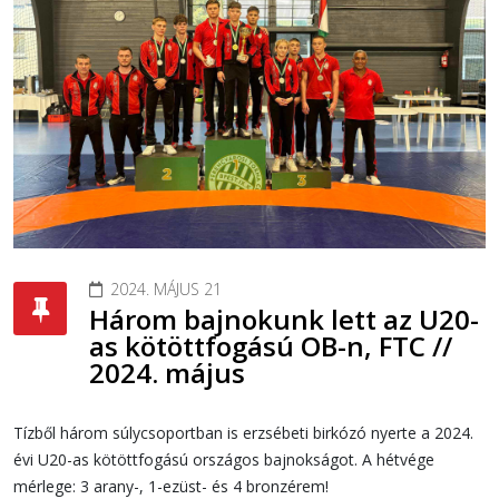
2024. MÁJUS 21
Három bajnokunk lett az U20-
as kötöttfogású OB-n, FTC //
2024. május
Tízből három súlycsoportban is erzsébeti birkózó nyerte a 2024.
évi U20-as kötöttfogású országos bajnokságot. A hétvége
mérlege: 3 arany-, 1-ezüst- és 4 bronzérem!