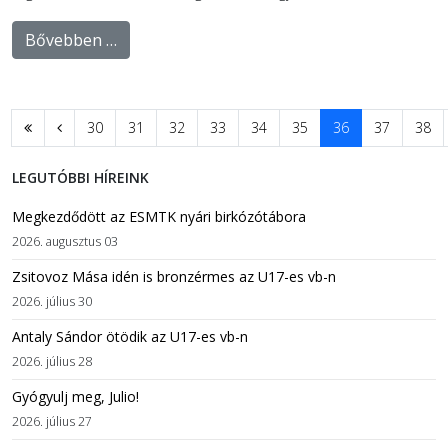
Bővebben …
30
31
32
33
34
35
36
37
38
LEGUTÓBBI HÍREINK
Megkezdődött az ESMTK nyári birkózótábora
2026. augusztus 03
Zsitovoz Mása idén is bronzérmes az U17-es vb-n
2026. július 30
Antaly Sándor ötödik az U17-es vb-n
2026. július 28
Gyógyulj meg, Julio!
2026. július 27