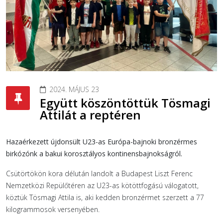
2024. MÁJUS 23
Együtt köszöntöttük Tösmagi
Attilát a reptéren
Hazaérkezett újdonsült U23-as Európa-bajnoki bronzérmes
birkózónk a bakui korosztályos kontinensbajnokságról.
Csütörtökön kora délután landolt a Budapest Liszt Ferenc
Nemzetközi Repülőtéren az U23-as kötöttfogású válogatott,
köztük Tösmagi Attila is, aki kedden bronzérmet szerzett a 77
kilogrammosok versenyében.