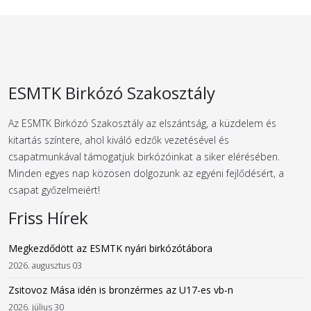
ESMTK Birkózó Szakosztály
Az ESMTK Birkózó Szakosztály az elszántság, a küzdelem és
kitartás színtere, ahol kiváló edzők vezetésével és
csapatmunkával támogatjuk birkózóinkat a siker elérésében.
Minden egyes nap közösen dolgozunk az egyéni fejlődésért, a
csapat győzelmeiért!
Friss Hírek
Megkezdődött az ESMTK nyári birkózótábora
2026. augusztus 03
Zsitovoz Mása idén is bronzérmes az U17-es vb-n
2026. július 30