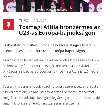
2024. MÁJUS 21
Tösmagi Attila bronzérmes az
U23-as Európa-bajnokságon
Szakosztályunk U20-as Európa-bajnoka sérült ujja ellenére is
szépen teljesített a bakui U23-as Európa-bajnokságon.
Azerbajdzsán fővárosában, Bakuban rendezik meg idén az U23-
as korosztály Európa-bajnokságát, melyen szakosztályunk
birkózója, az U20-as Európa-bajnok Tösmagi Attila is szőnyegre
lépett.
Tösi a 77 kilogrammosok között próbált szerencsét, ahol rögtön
egy kellemetlen, U23-as Eb-bronzérmes némettel mérkőzött
meg. Nem ez volt büszkeségünk leglátványosabb mérkőzése, de
végül 1 kitolással sikerült megszereznie a győzelmet.