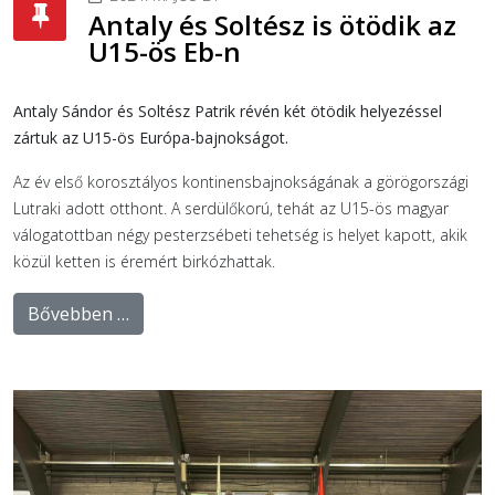
Antaly és Soltész is ötödik az
U15-ös Eb-n
Antaly Sándor és Soltész Patrik révén két ötödik helyezéssel
zártuk az U15-ös Európa-bajnokságot.
Az év első korosztályos kontinensbajnokságának a görögországi
Lutraki adott otthont. A serdülőkorú, tehát az U15-ös magyar
válogatottban négy pesterzsébeti tehetség is helyet kapott, akik
közül ketten is éremért birkózhattak.
Bővebben …