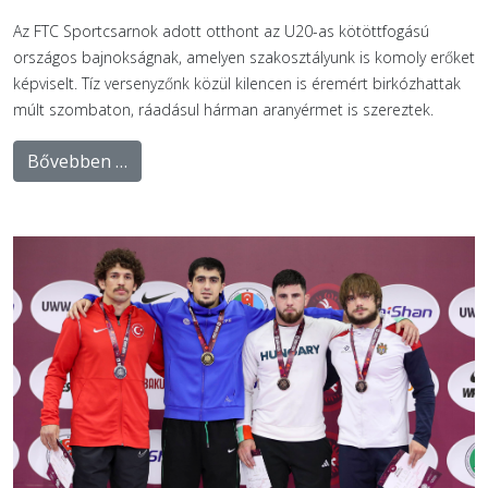
Az FTC Sportcsarnok adott otthont az U20-as kötöttfogású
országos bajnokságnak, amelyen szakosztályunk is komoly erőket
képviselt. Tíz versenyzőnk közül kilencen is éremért birkózhattak
múlt szombaton, ráadásul hárman aranyérmet is szereztek.
Bővebben …