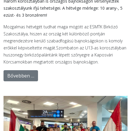
Három korosztályban is országos bajnokságon versenyeztek
szakosztályunk ifjú tehetségei. A hétvége mérlege: 10 arany-, 5
ezüst- és 3 bronzérem!
Mozgalmas hétvégét tudhat maga mögött az ESMTK Birkózó
Szakosztálya, hiszen az ország két különböző pontján
megrendezésre kerülő szabadfogású bajnokságokon is komoly
erőkkel képviseltette magát.Szombaton az U13-as korosztályban
huszonegy birkózópalántánk lépett szőnyegre a Kaposvári
Körcsarnokban megtartott országos bajnokságon.
Bővebben …