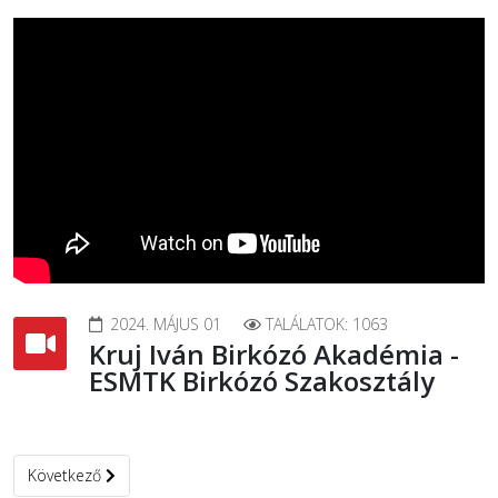
2024. MÁJUS 01
TALÁLATOK: 1063
Kruj Iván Birkózó Akadémia -
ESMTK Birkózó Szakosztály
Következő cikk: Egy sikertörténet 11 éve - ESMTK Birkózó Szakoszt
Következő