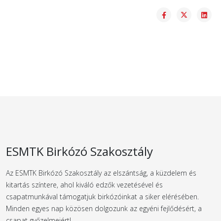
ESMTK Birkózó Szakosztály
Az ESMTK Birkózó Szakosztály az elszántság, a küzdelem és
kitartás színtere, ahol kiváló edzők vezetésével és
csapatmunkával támogatjuk birkózóinkat a siker elérésében.
Minden egyes nap közösen dolgozunk az egyéni fejlődésért, a
csapat győzelmeiért!