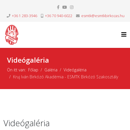
+36 1 283-3946
+36 70 940-6022
esmtk@esmtkbirkozas.hu
Videógaléria
Ön itt van:
Főlap
Galéria
Videógaléria
Kruj Iván Birkózó Akadémia - ESMTK Birkózó Szakosztály
Videógaléria