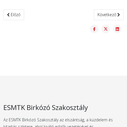
Előző cikk: Mester Milán, Junior világbajnoki bronzérmes fogadása
Következő cikk:
Előző
Következő
ESMTK Birkózó Szakosztály
Az ESMTK Birkózó Szakosztály az elszántság, a küzdelem és
kitartás színtere, ahol kiváló edzők vezetésével és