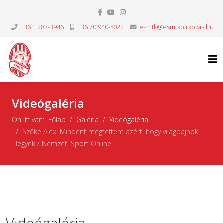
+36 1 283-3946
+36 70 940-6022
esmtk@esmtkbirkozas.hu
Videógaléria
Ön itt van:
Főlap
Galéria
Videógaléria
Szőke Alex: Mindent megtettem azért, hogy világbajnok
legyek / Nemzeti Sport Online
Videógaléria