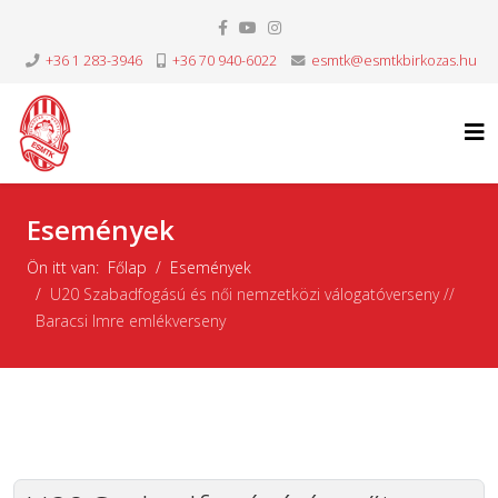
+36 1 283-3946
+36 70 940-6022
esmtk@esmtkbirkozas.hu
Események
Ön itt van:
Főlap
Események
U20 Szabadfogású és női nemzetközi válogatóverseny //
Baracsi Imre emlékverseny