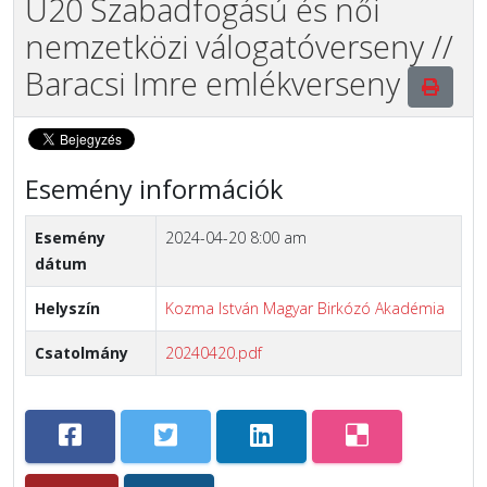
U20 Szabadfogású és női
nemzetközi válogatóverseny //
Baracsi Imre emlékverseny
Esemény információk
Esemény
2024-04-20 8:00 am
dátum
Helyszín
Kozma István Magyar Birkózó Akadémia
Csatolmány
20240420.pdf