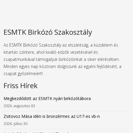
ESMTK Birkózó Szakosztály
Az ESMTK Birkózó Szakosztály az elszántság, a küzdelem és
kitartás színtere, ahol kiváló edzők vezetésével és
csapatmunkával támogatjuk birkózóinkat a siker elérésében.
Minden egyes nap közösen dolgozunk az egyéni fejlődésért, a
csapat győzelmeiért!
Friss Hírek
Megkezdődött az ESMTK nyári birkózótábora
2026. augusztus 03
Zsitovoz Mása idén is bronzérmes az U17-es vb-n
2026. július 30