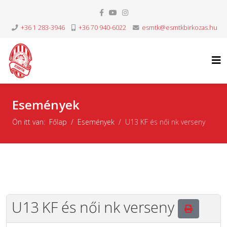
+36 1 283-3946
+36 70 940-6022
esmtk@esmtkbirkozas.hu
Események
Ön itt van:
Főlap
Események
U13 KF és női nk verseny
U13 KF és női nk verseny