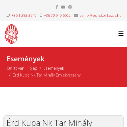
+36 1 283-3946
+36 70 940-6022
esmtk@esmtkbirkozas.hu
Események
Ön itt van:
Főlap
Események
Érd Kupa Nk Tar Mihály Emlékverseny
Érd Kupa Nk Tar Mihály