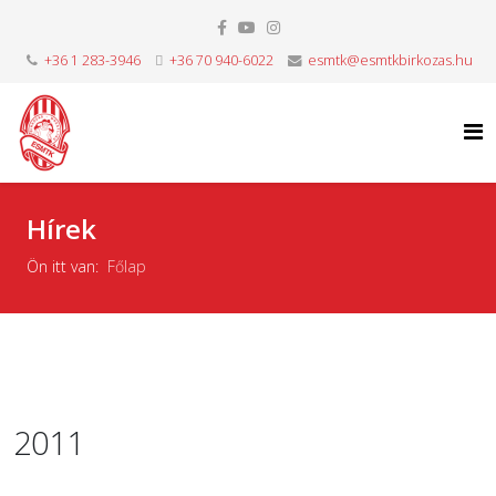
+36 1 283-3946
+36 70 940-6022
esmtk@esmtkbirkozas.hu
Hírek
Ön itt van:
Főlap
2011