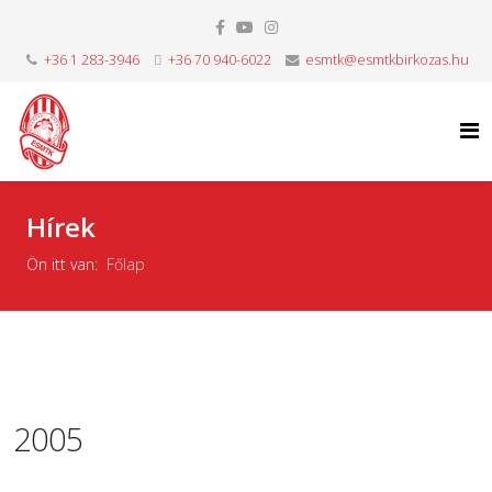
+36 1 283-3946
+36 70 940-6022
esmtk@esmtkbirkozas.hu
Hírek
Ön itt van:
Főlap
2005