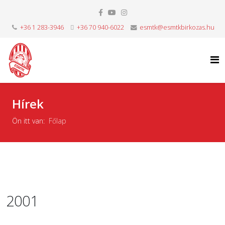
+36 1 283-3946
+36 70 940-6022
esmtk@esmtkbirkozas.hu
Hírek
Ön itt van:
Főlap
2001