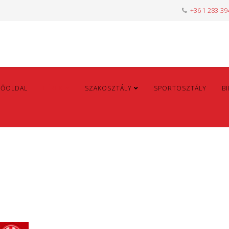
+36 1 283-39
FŐOLDAL
HÍREK
SZAKOSZTÁLY
SPORTOSZTÁLY
B