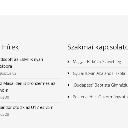
s Hírek
Szakmai kapcsolat
dődött az ESMTK nyári
Magyar Birkózó Szövetség
tábora
Gyulai István Általános Iskola
gusztus 03
z Mása idén is bronzérmes az
„Budapest” Baptista Gimnázi
 vb-n
Pesterzsébet Önkormányzata
ius 30
Sándor ötödik az U17-es vb-n
ius 28