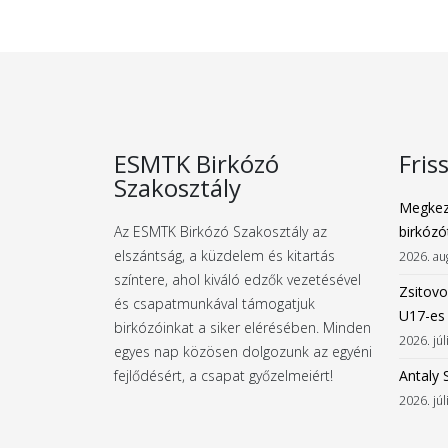
ESMTK Birkózó
Fris
Szakosztály
Megkez
Az ESMTK Birkózó Szakosztály az
birkózó
elszántság, a küzdelem és kitartás
2026. au
színtere, ahol kiváló edzők vezetésével
Zsitovo
és csapatmunkával támogatjuk
U17-es
birkózóinkat a siker elérésében. Minden
2026. júl
egyes nap közösen dolgozunk az egyéni
fejlődésért, a csapat győzelmeiért!
Antaly 
2026. júl