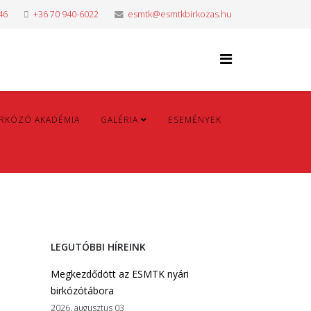
46
+36 70 940-6022
esmtk@esmtkbirkozas.hu
IRKÓZÓ AKADÉMIA
GALÉRIA
ESEMÉNYEK
LEGUTÓBBI HÍREINK
Megkezdődött az ESMTK nyári
birkózótábora
2026. augusztus 03