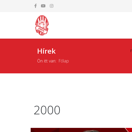
Hírek
Ön itt van:
Főlap
2000