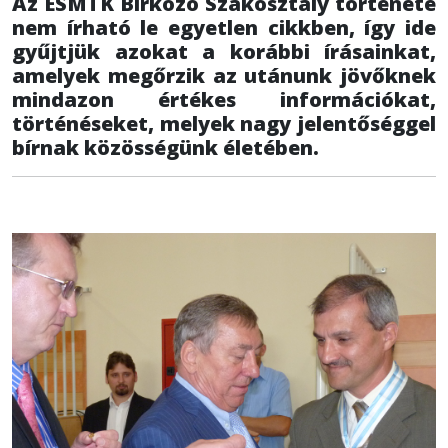
Az ESMTK Birkózó Szakosztály története
nem írható le egyetlen cikkben, így ide
gyűjtjük azokat a korábbi írásainkat,
amelyek megőrzik az utánunk jövőknek
mindazon értékes információkat,
történéseket, melyek nagy jelentőséggel
bírnak közösségünk életében.