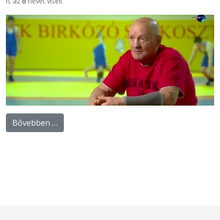
is az ő nevét viseli.
Bővebben …