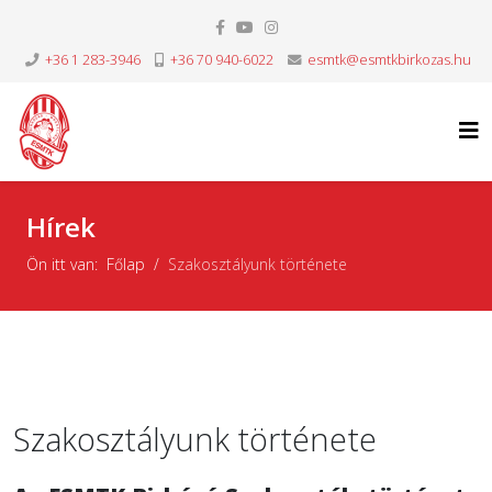
+36 1 283-3946
+36 70 940-6022
esmtk@esmtkbirkozas.hu
Hírek
Ön itt van:
Főlap
Szakosztályunk története
Szakosztályunk története