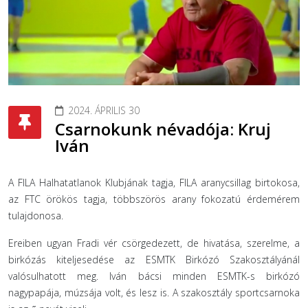
2024. ÁPRILIS 30
Csarnokunk névadója: Kruj
Iván
A FILA Halhatatlanok Klubjának tagja, FILA aranycsillag birtokosa,
az FTC örökös tagja, többszörös arany fokozatú érdemérem
tulajdonosa.
Ereiben ugyan Fradi vér csörgedezett, de hivatása, szerelme, a
birkózás kiteljesedése az ESMTK Birkózó Szakosztályánál
valósulhatott meg. Iván bácsi minden ESMTK-s birkózó
nagypapája, múzsája volt, és lesz is. A szakosztály sportcsarnoka