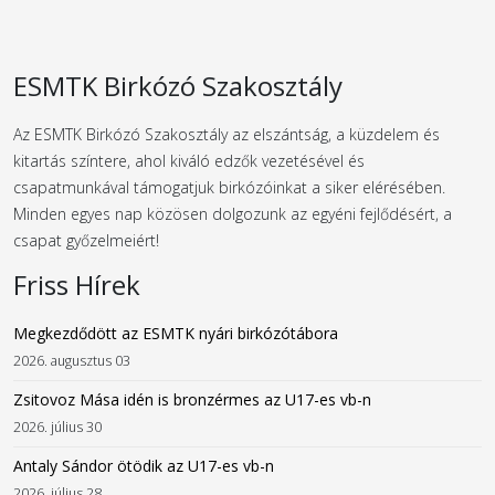
ESMTK Birkózó Szakosztály
Az ESMTK Birkózó Szakosztály az elszántság, a küzdelem és
kitartás színtere, ahol kiváló edzők vezetésével és
csapatmunkával támogatjuk birkózóinkat a siker elérésében.
Minden egyes nap közösen dolgozunk az egyéni fejlődésért, a
csapat győzelmeiért!
Friss Hírek
Megkezdődött az ESMTK nyári birkózótábora
2026. augusztus 03
Zsitovoz Mása idén is bronzérmes az U17-es vb-n
2026. július 30
Antaly Sándor ötödik az U17-es vb-n
2026. július 28