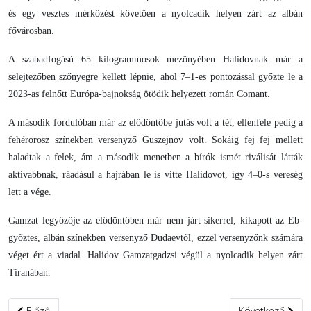
és egy vesztes mérkőzést követően a nyolcadik helyen zárt az albán
fővárosban.
A szabadfogású 65 kilogrammosok mezőnyében Halidovnak már a
selejtezőben szőnyegre kellett lépnie, ahol 7–1-es pontozással győzte le a
2023-as felnőtt Európa-bajnokság ötödik helyezett román Comant.
A második fordulóban már az elődöntőbe jutás volt a tét, ellenfele pedig a
fehérorosz színekben versenyző Guszejnov volt. Sokáig fej fej mellett
haladtak a felek, ám a második menetben a bírók ismét riválisát látták
aktívabbnak, ráadásul a hajrában le is vitte Halidovot, így 4–0-s vereség
lett a vége.
Gamzat legyőzője az elődöntőben már nem járt sikerrel, kikapott az Eb-
győztes, albán színekben versenyző Dudaevtől, ezzel versenyzőnk számára
véget ért a viadal. Halidov Gamzatgadzsi végül a nyolcadik helyen zárt
Tiranában.
Előző cikk: Olasz Vencel szabadfogásban nyert U15-ös bajnokság
Következő cikk: 
Előző
Következő