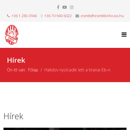
+36 1 283-3946
+36 70 940-6022
esmtk@esmtkbirkozas.hu
Hírek
Ön itt van:
Főlap
Halidov nyolcadik lett a tiranai Eb-n
Hírek