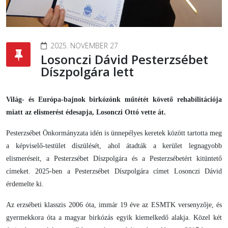
2025. NOVEMBER 27
Losonczi Dávid Pesterzsébet
Díszpolgára lett
Világ- és Európa-bajnok birkózónk műtétét követő rehabilitációja
miatt az elismerést édesapja, Losonczi Ottó vette át.
Pesterzsébet Önkormányzata idén is ünnepélyes keretek között tartotta meg
a képviselő-testület díszülését, ahol átadták a kerület legnagyobb
elismeréseit, a Pesterzsébet Díszpolgára és a Pesterzsébetért kitüntető
címeket. 2025-ben a Pesterzsébet Díszpolgára címet Losonczi Dávid
érdemelte ki.
Az erzsébeti klasszis 2006 óta, immár 19 éve az ESMTK versenyzője, és
gyermekkora óta a magyar birkózás egyik kiemelkedő alakja. Közel két