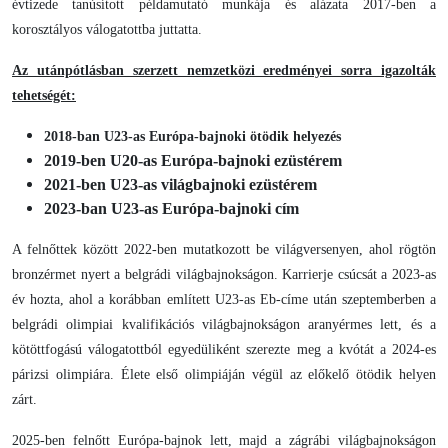
évtizede tanúsított példamutató munkája és alázata 2017-ben a
korosztályos válogatottba juttatta.
Az utánpótlásban szerzett nemzetközi eredményei sorra igazolták
tehetségét:
2018-ban U23-as Európa-bajnoki ötödik helyezés
2019-ben U20-as Európa-bajnoki ezüstérem
2021-ben U23-as világbajnoki ezüstérem
2023-ban U23-as Európa-bajnoki cím
A felnőttek között 2022-ben mutatkozott be világversenyen, ahol rögtön
bronzérmet nyert a belgrádi világbajnokságon. Karrierje csúcsát a 2023-as
év hozta, ahol a korábban említett U23-as Eb-címe után szeptemberben a
belgrádi olimpiai kvalifikációs világbajnokságon aranyérmes lett, és a
kötöttfogású válogatottból egyedüliként szerezte meg a kvótát a 2024-es
párizsi olimpiára. Élete első olimpiáján végül az előkelő ötödik helyen
zárt.
2025-ben felnőtt Európa-bajnok lett, majd a zágrábi világbajnokságon