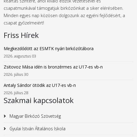
kitartás színtere, ahol kiváló edzők vezetésével és
csapatmunkával támogatjuk birkózóinkat a siker elérésében.
Minden egyes nap közösen dolgozunk az egyéni fejlődésért, a
csapat győzelmeiért!
Friss Hírek
Megkezdődött az ESMTK nyári birkózótábora
2026. augusztus 03
Zsitovoz Mása idén is bronzérmes az U17-es vb-n
2026. július 30
Antaly Sándor ötödik az U17-es vb-n
2026. július 28
Szakmai kapcsolatok
Magyar Birkózó Szövetség
Gyulai István Általános Iskola