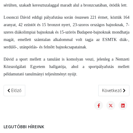
sérülten, szakadt keresztszalaggal maradt alul a bronzcsatában, ötödik lett.
Losonczi Dávid eddigi pályafutása során összesen 221 érmet, köztük 164
aranyat, 42 ezüstöt és 15 bronzot nyert, 23-szoros országos bajnoknak, 7-
szeres diákolimpiai bajnoknak és 15-szörös Budapest-bajnoknak mondhatja
magát, emellett számtalan alkalommal volt tagja az ESMTK diák-,
serdülő-, utánpótlás- és felnőtt bajnokcsapatainak.
Dávid a sport mellett a tanulást is komolyan veszi, jelenleg a Nemzeti
Közszolgálati Egyetem hallgatója, ahol a sportpályafutás mellett
példamutató tanulmányi teljesítményt nyújt.
Előző cikk: Sikerrel zárult a VIII. Ovis Fesztivál első selejtezője
Következő cikk:
Előző
Következő
LEGUTÓBBI HÍREINK