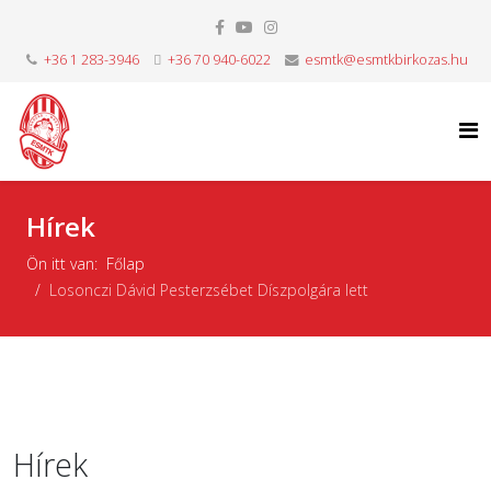
+36 1 283-3946
+36 70 940-6022
esmtk@esmtkbirkozas.hu
Hírek
Ön itt van:
Főlap
Losonczi Dávid Pesterzsébet Díszpolgára lett
Hírek