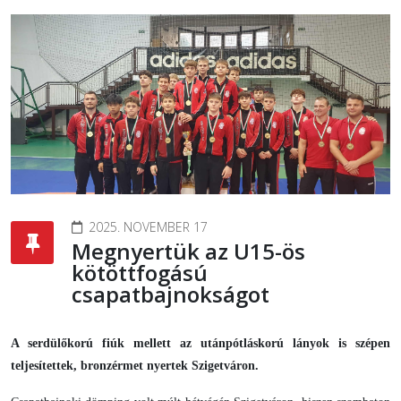
2025. NOVEMBER 17
Megnyertük az U15-ös
kötöttfogású
csapatbajnokságot
A serdülőkorú fiúk mellett az utánpótláskorú lányok is szépen
teljesítettek, bronzérmet nyertek Szigetváron.