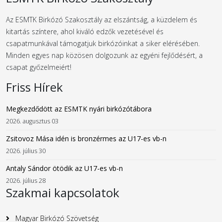
Az ESMTK Birkózó Szakosztály az elszántság, a küzdelem és
kitartás színtere, ahol kiváló edzők vezetésével és
csapatmunkával támogatjuk birkózóinkat a siker elérésében.
Minden egyes nap közösen dolgozunk az egyéni fejlődésért, a
csapat győzelmeiért!
Friss Hírek
Megkezdődött az ESMTK nyári birkózótábora
2026. augusztus 03
Zsitovoz Mása idén is bronzérmes az U17-es vb-n
2026. július 30
Antaly Sándor ötödik az U17-es vb-n
2026. július 28
Szakmai kapcsolatok
Magyar Birkózó Szövetség