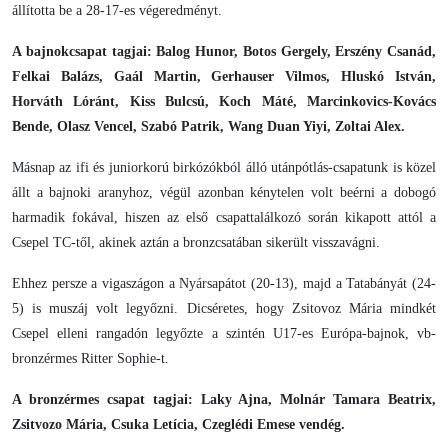
állította be a 28-17-es végeredményt.
A bajnokcsapat tagjai: Balog Hunor, Botos Gergely, Erszény Csanád,
Felkai Balázs, Gaál Martin, Gerhauser Vilmos, Hluskó István,
Horváth Lóránt, Kiss Bulcsú, Koch Máté, Marcinkovics-Kovács
Bende, Olasz Vencel, Szabó Patrik, Wang Duan Yiyi, Zoltai Alex.
Másnap az ifi és juniorkorú birkózókból álló utánpótlás-csapatunk is közel
állt a bajnoki aranyhoz, végül azonban kénytelen volt beérni a dobogó
harmadik fokával, hiszen az első csapattalálkozó során kikapott attól a
Csepel TC-től, akinek aztán a bronzcsatában sikerült visszavágni.
Ehhez persze a vigaszágon a Nyársapátot (20-13), majd a Tatabányát (24-
5) is muszáj volt legyőzni. Dicséretes, hogy Zsitovoz Mária mindkét
Csepel elleni rangadón legyőzte a szintén U17-es Európa-bajnok, vb-
bronzérmes Ritter Sophie-t.
A bronzérmes csapat tagjai: Laky Ajna, Molnár Tamara Beatrix,
Zsitvozo Mária, Csuka Letícia, Czeglédi Emese vendég.