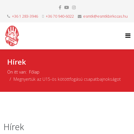
+36 1 283-3946
+36 70 940-6022
esmtk@esmtkbirkozas.hu
Hírek
Ön itt van:
Főlap
Megnyertük az U15-ös kötöttfogású csapatbajnokságot
Hírek