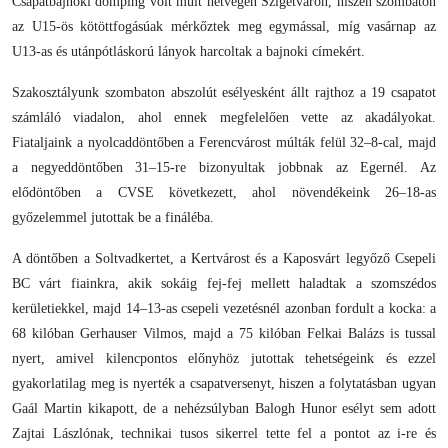
Csapatbajnoki dömping volt múlt hétvégén Szigetváron, hiszen szombaton
az U15-ös kötöttfogásúak mérkőztek meg egymással, míg vasárnap az
U13-as és utánpótláskorú lányok harcoltak a bajnoki címekért.
Szakosztályunk szombaton abszolút esélyesként állt rajthoz a 19 csapatot
számláló viadalon, ahol ennek megfelelően vette az akadályokat.
Fiataljaink a nyolcaddöntőben a Ferencvárost múlták felül 32–8-cal, majd
a negyeddöntőben 31–15-re bizonyultak jobbnak az Egernél. Az
elődöntőben a CVSE következett, ahol növendékeink 26–18-as
győzelemmel jutottak be a fináléba.
A döntőben a Soltvadkertet, a Kertvárost és a Kaposvárt legyőző Csepeli
BC várt fiainkra, akik sokáig fej-fej mellett haladtak a szomszédos
kerületiekkel, majd 14–13-as csepeli vezetésnél azonban fordult a kocka: a
68 kilóban Gerhauser Vilmos, majd a 75 kilóban Felkai Balázs is tussal
nyert, amivel kilencpontos előnyhöz jutottak tehetségeink és ezzel
gyakorlatilag meg is nyerték a csapatversenyt, hiszen a folytatásban ugyan
Gaál Martin kikapott, de a nehézsúlyban Balogh Hunor esélyt sem adott
Zajtai Lászlónak, technikai tusos sikerrel tette fel a pontot az i-re és