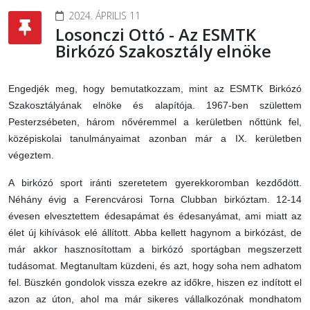
2024. ÁPRILIS 11
Losonczi Ottó - Az ESMTK
Birkózó Szakosztály elnöke
Engedjék meg, hogy bemutatkozzam, mint az ESMTK Birkózó
Szakosztályának elnöke és alapítója. 1967-ben születtem
Pesterzsébeten, három nővéremmel a kerületben nőttünk fel,
középiskolai tanulmányaimat azonban már a IX. kerületben
végeztem.
A birkózó sport iránti szeretetem gyerekkoromban kezdődött.
Néhány évig a Ferencvárosi Torna Clubban birkóztam. 12-14
évesen elvesztettem édesapámat és édesanyámat, ami miatt az
élet új kihívások elé állított. Abba kellett hagynom a birkózást, de
már akkor hasznosítottam a birkózó sportágban megszerzett
tudásomat. Megtanultam küzdeni, és azt, hogy soha nem adhatom
fel. Büszkén gondolok vissza ezekre az időkre, hiszen ez indított el
azon az úton, ahol ma már sikeres vállalkozónak mondhatom