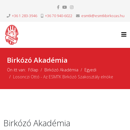
+36 1 283-3946
+36 70 940-6022
esmtk@esmtkbirkozas.hu
Birkózó Akadémia
Ön itt van:
Főlap
Birkózó Akadémia
Egyedi
Losonczi Ottó - Az ESMTK Birkózó Szakosztály elnöke
Birkózó Akadémia