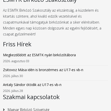
Az ESMTK Birkózó Szakosztály az elszántság, a küzdelem és
kitartás színtere, ahol kiváló edzők vezetésével és
csapatmunkával támogatjuk birkózóinkat a siker elérésében.
Minden egyes nap közösen dolgozunk az egyéni fejlődésért, a
csapat győzelmeiért!
Friss Hírek
Megkezdődött az ESMTK nyári birkózótábora
2026. augusztus 03
Zsitovoz Mása idén is bronzérmes az U17-es vb-n
2026. július 30
Antaly Sándor ötödik az U17-es vb-n
2026. július 28
Szakmai kapcsolatok
Magyar Birkózó Szövetség