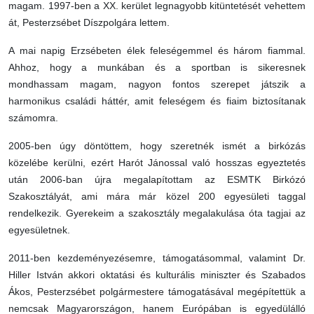
magam. 1997-ben a XX. kerület legnagyobb kitüntetését vehettem
át, Pesterzsébet Díszpolgára lettem.
A mai napig Erzsébeten élek feleségemmel és három fiammal.
Ahhoz, hogy a munkában és a sportban is sikeresnek
mondhassam magam, nagyon fontos szerepet játszik a
harmonikus családi háttér, amit feleségem és fiaim biztosítanak
számomra.
2005-ben úgy döntöttem, hogy szeretnék ismét a birkózás
közelébe kerülni, ezért Harót Jánossal való hosszas egyeztetés
után 2006-ban újra megalapítottam az ESMTK Birkózó
Szakosztályát, ami mára már közel 200 egyesületi taggal
rendelkezik. Gyerekeim a szakosztály megalakulása óta tagjai az
egyesületnek.
2011-ben kezdeményezésemre, támogatásommal, valamint Dr.
Hiller István akkori oktatási és kulturális miniszter és Szabados
Ákos, Pesterzsébet polgármestere támogatásával megépítettük a
nemcsak Magyarországon, hanem Európában is egyedülálló