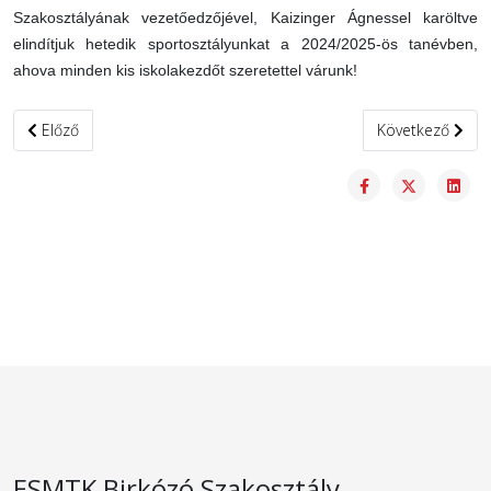
Szakosztályának vezetőedzőjével, Kaizinger Ágnessel karöltve
elindítjuk hetedik sportosztályunkat a 2024/2025-ös tanévben,
ahova minden kis iskolakezdőt szeretettel várunk!
Előző cikk: Birkózó Akadémia
Következő cikk:
Előző
Következő
ESMTK Birkózó Szakosztály