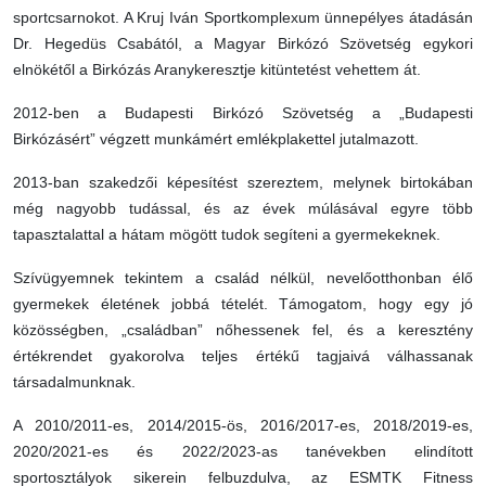
sportcsarnokot. A Kruj Iván Sportkomplexum ünnepélyes átadásán
Dr. Hegedüs Csabától, a Magyar Birkózó Szövetség egykori
elnökétől a Birkózás Aranykeresztje kitüntetést vehettem át.
2012-ben a Budapesti Birkózó Szövetség a „Budapesti
Birkózásért” végzett munkámért emlékplakettel jutalmazott.
2013-ban szakedzői képesítést szereztem, melynek birtokában
még nagyobb tudással, és az évek múlásával egyre több
tapasztalattal a hátam mögött tudok segíteni a gyermekeknek.
Szívügyemnek tekintem a család nélkül, nevelőotthonban élő
gyermekek életének jobbá tételét. Támogatom, hogy egy jó
közösségben, „családban” nőhessenek fel, és a keresztény
értékrendet gyakorolva teljes értékű tagjaivá válhassanak
társadalmunknak.
A 2010/2011-es, 2014/2015-ös, 2016/2017-es, 2018/2019-es,
2020/2021-es és 2022/2023-as tanévekben elindított
sportosztályok sikerein felbuzdulva, az ESMTK Fitness