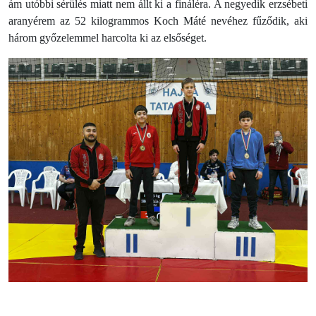
ám utóbbi sérülés miatt nem állt ki a fináléra. A negyedik erzsébeti
aranyérem az 52 kilogrammos Koch Máté nevéhez fűződik, aki
három győzelemmel harcolta ki az elsőséget.