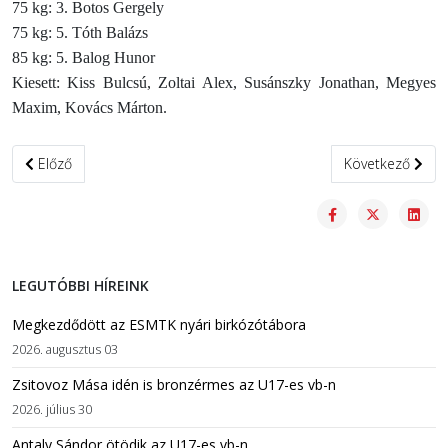
75 kg: 3. Botos Gergely
75 kg: 5. Tóth Balázs
85 kg: 5. Balog Hunor
Kiesett: Kiss Bulcsú, Zoltai Alex, Susánszky Jonathan, Megyes
Maxim, Kovács Márton.
Előző cikk: Szőke Alex megnyerte a zágrábi UWW-rangsorversenyt
Következő cikk:
Előző
Következő
LEGUTÓBBI HÍREINK
Megkezdődött az ESMTK nyári birkózótábora
2026. augusztus 03
Zsitovoz Mása idén is bronzérmes az U17-es vb-n
2026. július 30
Antaly Sándor ötödik az U17-es vb-n