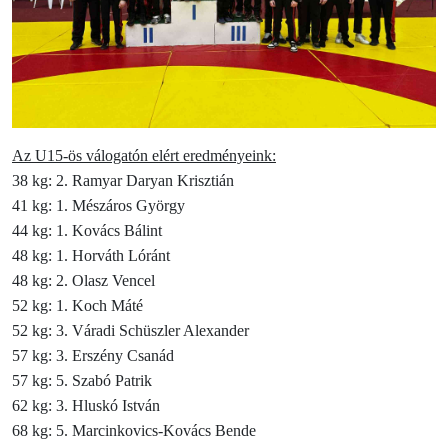
Az U15-ös válogatón elért eredményeink:
38 kg: 2. Ramyar Daryan Krisztián
41 kg: 1. Mészáros György
44 kg: 1. Kovács Bálint
48 kg: 1. Horváth Lóránt
48 kg: 2. Olasz Vencel
52 kg: 1. Koch Máté
52 kg: 3. Váradi Schüszler Alexander
57 kg: 3. Erszény Csanád
57 kg: 5. Szabó Patrik
62 kg: 3. Hluskó István
68 kg: 5. Marcinkovics-Kovács Bende