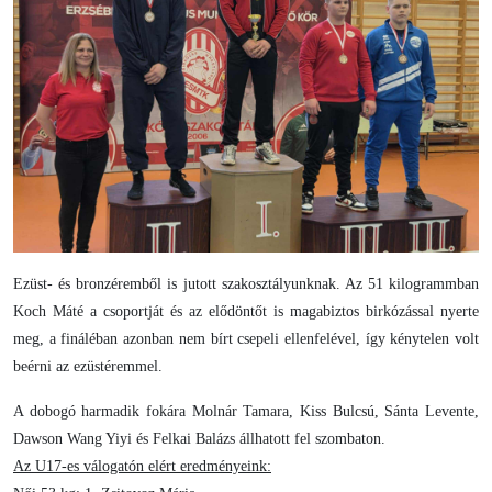
Ezüst- és bronzéremből is jutott szakosztályunknak. Az 51 kilogrammban
Koch Máté a csoportját és az elődöntőt is magabiztos birkózással nyerte
meg, a fináléban azonban nem bírt csepeli ellenfelével, így kénytelen volt
beérni az ezüstéremmel.
A dobogó harmadik fokára Molnár Tamara, Kiss Bulcsú, Sánta Levente,
Dawson Wang Yiyi és Felkai Balázs állhatott fel szombaton.
Az U17-es válogatón elért eredményeink: