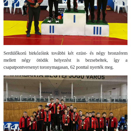
Serdülőkorú birkózóink további két ezüst- és négy bronzérem
mellett négy ötödik helyezést is bezsebeltek, így a
csapatpontversenyt toronymagasan, 62 ponttal nyerték meg.