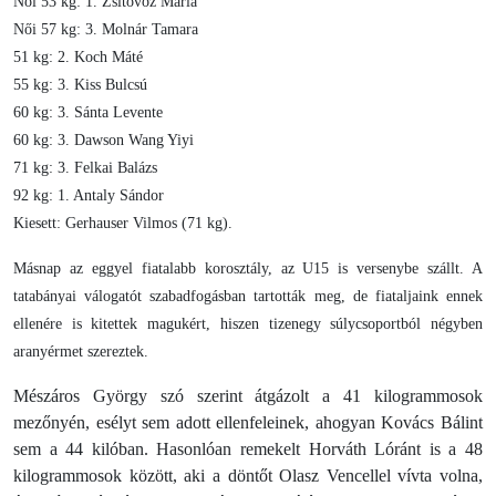
Női 53 kg: 1. Zsitovoz Mária
Női 57 kg: 3. Molnár Tamara
51 kg: 2. Koch Máté
55 kg: 3. Kiss Bulcsú
60 kg: 3. Sánta Levente
60 kg: 3. Dawson Wang Yiyi
71 kg: 3. Felkai Balázs
92 kg: 1. Antaly Sándor
Kiesett: Gerhauser Vilmos (71 kg).
Másnap az eggyel fiatalabb korosztály, az U15 is versenybe szállt. A
tatabányai válogatót szabadfogásban tartották meg, de fiataljaink ennek
ellenére is kitettek magukért, hiszen tizenegy súlycsoportból négyben
aranyérmet szereztek.
Mészáros György szó szerint átgázolt a 41 kilogrammosok
mezőnyén, esélyt sem adott ellenfeleinek, ahogyan Kovács Bálint
sem a 44 kilóban. Hasonlóan remekelt Horváth Lóránt is a 48
kilogrammosok között, aki a döntőt Olasz Vencellel vívta volna,