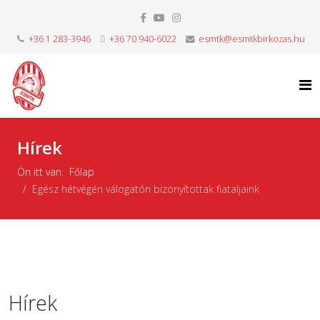
+36 1 283-3946
+36 70 940-6022
esmtk@esmtkbirkozas.hu
Hírek
Ön itt van:
Főlap
Egész hétvégén válogatón bizonyítottak fiataljaink
Hírek