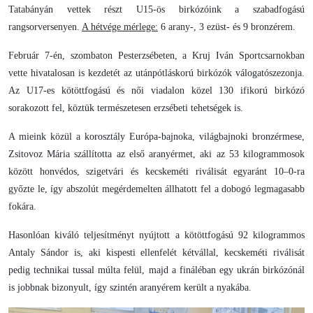
Tatabányán vettek részt U15-ös birkózóink a szabadfogású
rangsorversenyen.
A hétvége mérlege:
6 arany-, 3 ezüst- és 9 bronzérem.
Február 7-én, szombaton Pesterzsébeten, a Kruj Iván Sportcsarnokban
vette hivatalosan is kezdetét az utánpótláskorú birkózók válogatószezonja.
Az U17-es kötöttfogású és női viadalon közel 130 ifikorú birkózó
sorakozott fel, köztük természetesen erzsébeti tehetségek is.
A mieink közül a korosztály Európa-bajnoka, világbajnoki bronzérmese,
Zsitovoz Mária szállította az első aranyérmet, aki az 53 kilogrammosok
között honvédos, szigetvári és kecskeméti riválisát egyaránt 10–0-ra
győzte le, így abszolút megérdemelten állhatott fel a dobogó legmagasabb
fokára.
Hasonlóan kiváló teljesítményt nyújtott a kötöttfogású 92 kilogrammos
Antaly Sándor is, aki kispesti ellenfelét kétvállal, kecskeméti riválisát
pedig technikai tussal múlta felül, majd a fináléban egy ukrán birkózónál
is jobbnak bizonyult, így szintén aranyérem került a nyakába.